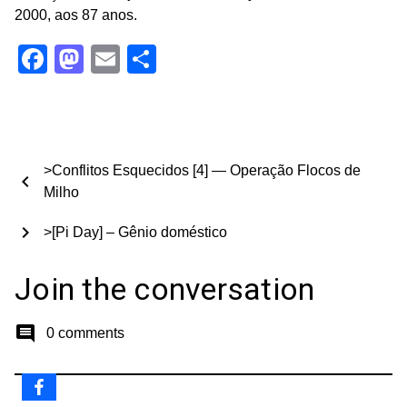
2000, aos 87 anos.
Facebook
Mastodon
Email
Share
>Conflitos Esquecidos [4] — Operação Flocos de
chevron_left
Milho
chevron_right
>[Pi Day] – Gênio doméstico
Join the conversation
comment
0 comments