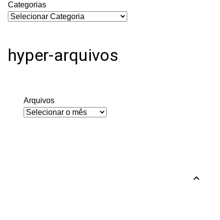
Categorias
hyper-arquivos
Arquivos
expand_less