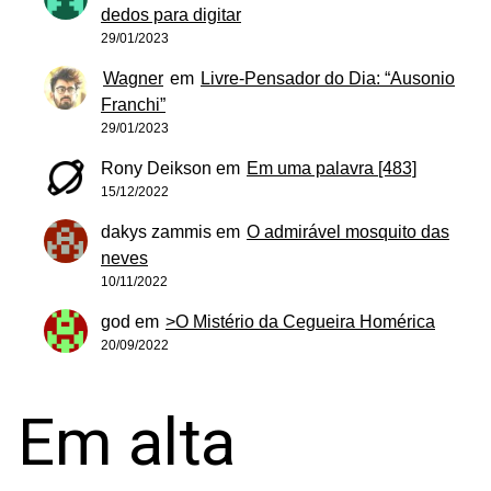
dedos para digitar
29/01/2023
Wagner
em
Livre-Pensador do Dia: “Ausonio
Franchi”
29/01/2023
Rony Deikson
em
Em uma palavra [483]
15/12/2022
dakys zammis
em
O admirável mosquito das
neves
10/11/2022
god
em
>O Mistério da Cegueira Homérica
20/09/2022
Em alta