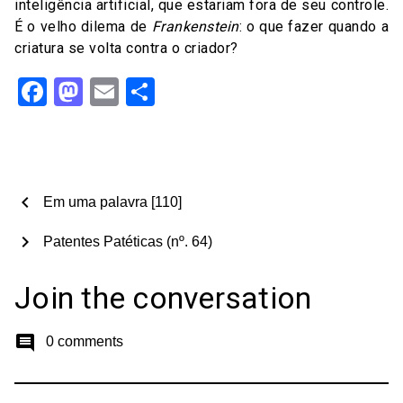
inteligência artificial, que estariam fora de seu controle.
É o velho dilema de
Frankenstein
: o que fazer quando a
criatura se volta contra o criador?
Facebook
Mastodon
Email
Share
chevron_left
Em uma palavra [110]
chevron_right
Patentes Patéticas (nº. 64)
Join the conversation
comment
0 comments