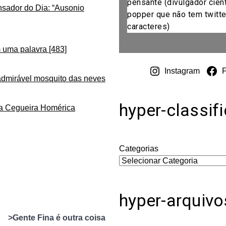
pensante (divulgador cientí
nsador do Dia: “Ausonio
popper que não tem twitte
caracteres)
 uma palavra [483]
Instagram
admirável mosquito das neves
hyper-classif
da Cegueira Homérica
Categorias
hyper-arquivo
>Gente Fina é outra coisa