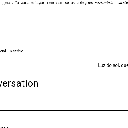
m geral: “a cada estação renovam-se as coleções
sartoriais
”.
sart
on
are
orial
,
sartório
Luz do sol, qu
versation