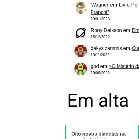
Wagner
em
Livre-Pe
Franchi”
29/01/2023
Rony Deikson
em
Em
15/12/2022
dakys zammis
em
O 
10/11/2022
god
em
>O Mistério 
20/09/2022
Em alta
Oito novos planetas na