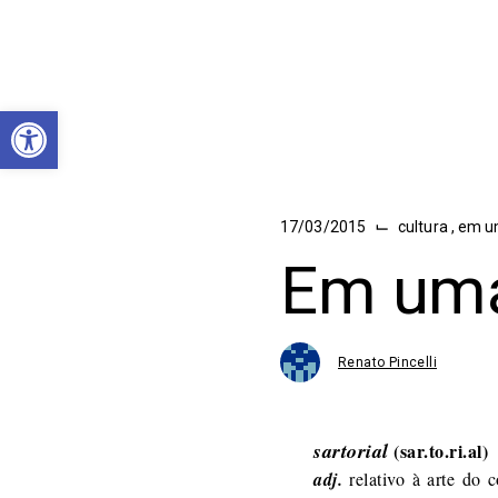
Abrir a barra de ferramentas
⌙
17/03/2015
cultura
,
em u
Em uma
Renato Pincelli
sartorial
(sar.to.ri.al)
adj.
relativo à arte do 