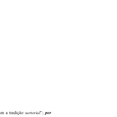
ram a tradição
sartorial
”;
por