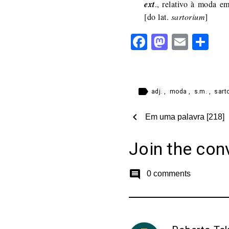
ext
., relativo à moda e
[do lat.
sartorium
]
Facebook
Mastod
Email
Sh
label
adj.
,
moda
,
s.m.
,
sart
chevron_left
Em uma palavra [218]
Join the con
comment
0 comments