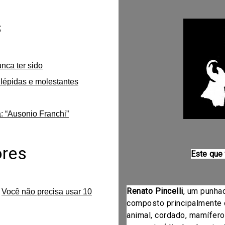
s
unca ter sido
lépidas e molestantes
: “Ausonio Franchi”
ores
Este que
Renato Pincelli
, um punha
m
Você não precisa usar 10
composto principalmente 
animal, cordado, mamífero