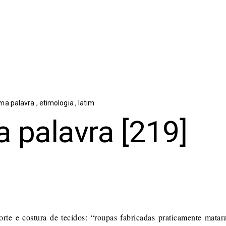
ma palavra
,
etimologia
,
latim
 palavra [219]
corte e costura de tecidos: “roupas fabricadas praticamente mata