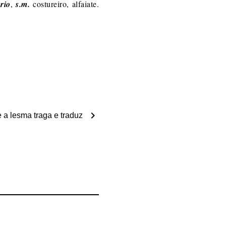
ório
,
s.m.
costureiro, alfaiate.
chevron_right
e a lesma traga e traduz