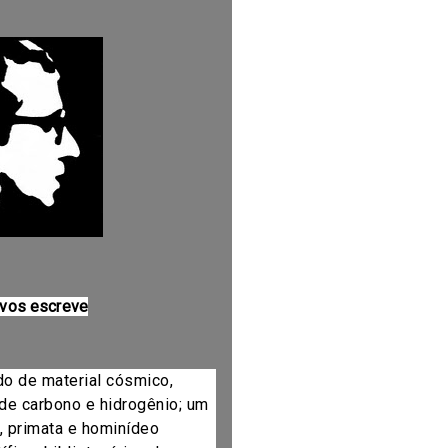
 vos escreve
do de material cósmico,
de carbono e hidrogênio; um
, primata e hominídeo