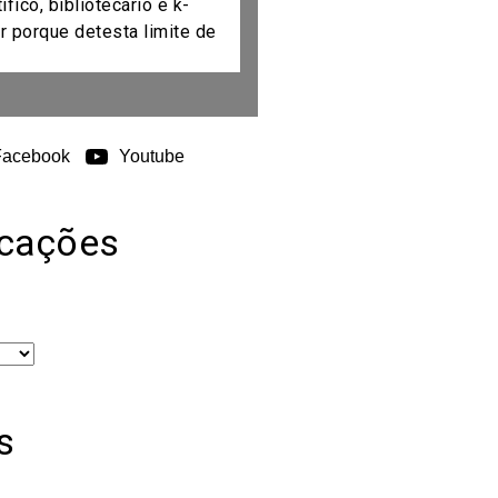
fico, bibliotecário e k-
r porque detesta limite de
Facebook
Youtube
icações
s