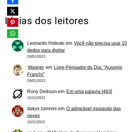
Ideias dos leitores
Leonardo Hideaki
em
Você não precisa usar 10
dedos para digitar
29/01/2023
Wagner
em
Livre-Pensador do Dia: “Ausonio
Franchi”
29/01/2023
Rony Deikson
em
Em uma palavra [483]
15/12/2022
dakys zammis
em
O admirável mosquito das
neves
10/11/2022