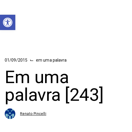
Abrir a barra de ferramentas
⌙
01/09/2015
em uma palavra
Em uma
palavra [243]
Renato Pincelli