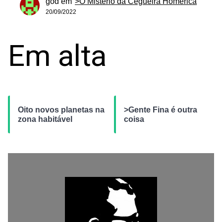
god
em
>O Mistério da Cegueira Homérica
20/09/2022
Em alta
Oito novos planetas na
>Gente Fina é outra
zona habitável
coisa