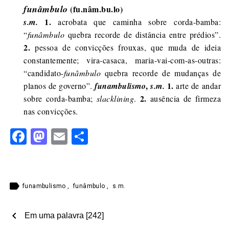
funâmbulo
(fu.nâm.bu.lo)
1.
s.m.
acrobata que caminha sobre corda-bamba:
“
funâmbulo
quebra recorde de distância entre prédios”.
2.
pessoa de convicções frouxas, que muda de ideia
constantemente; vira-casaca, maria-vai-com-as-outras:
“candidato-
funâmbulo
quebra recorde de mudanças de
,
1.
planos de governo”.
funambulismo
s.m.
arte de andar
2.
sobre corda-bamba;
slacklining
.
ausência de firmeza
nas convicções.
Facebook
Mastodon
Email
Share
label
funambulismo
,
funâmbulo
,
s.m.
chevron_left
Em uma palavra [242]