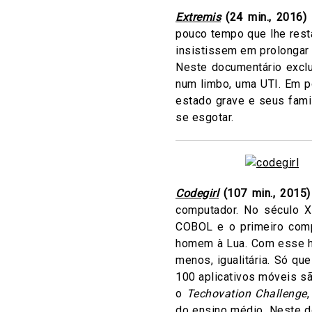
Extremis
(24 min., 2016)
pouco tempo que lhe resta
insistissem em prolongar 
Neste documentário exclu
num limbo, uma UTI. Em 
estado grave e seus fami
se esgotar.
Codegirl
(107 min., 2015
computador. No século 
COBOL e o primeiro comp
homem à Lua. Com esse hi
menos, igualitária. Só q
100 aplicativos móveis sã
o
Techovation Challenge
do ensino médio. Neste d