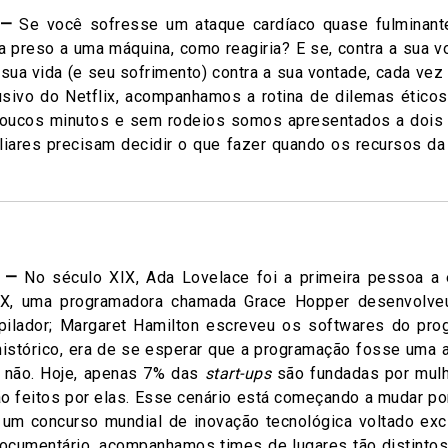
 —
Se você sofresse um ataque cardíaco quase fulminant
 preso a uma máquina, como reagiria? E se, contra a sua v
sua vida (e seu sofrimento) contra a sua vontade, cada vez 
sivo do Netflix, acompanhamos a rotina de dilemas éticos 
poucos minutos e sem rodeios somos apresentados a dois
liares precisam decidir o que fazer quando os recursos da
) —
No século XIX, Ada Lovelace foi a primeira pessoa a
XX, uma programadora chamada Grace Hopper desenvolve
ilador; Margaret Hamilton escreveu os softwares do prog
stórico, era de se esperar que a programação fosse uma at
ue não. Hoje, apenas 7% das
start-ups
são fundadas por mul
o feitos por elas. Esse cenário está começando a mudar po
, um concurso mundial de inovação tecnológica voltado ex
ocumentário, acompanhamos times de lugares tão distintos