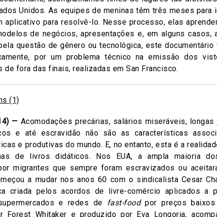
Estados Unidos. As equipes de meninas têm três meses para 
m aplicativo para resolvê-lo. Nesse processo, elas aprend
odelos de negócios, apresentações e, em alguns casos, 
pela questão de gênero ou tecnológica, este documentár
nicamente, por um problema técnico na emissão dos vis
 de fora das finais, realizadas em San Francisco.
14) —
Acomodações precárias, salários miseráveis, longas j
cos e até escravidão não são as características associa
icas e produtivas do mundo. E, no entanto, esta é a realida
as de livros didáticos. Nos EUA, a ampla maioria dos 
 por migrantes que sempre foram escravizados ou aceita
começou a mudar nos anos 60 com o sindicalista Cesar Ch
a criada pelos acordos de livre-comércio aplicados a 
 supermercados e redes de
fast-food
por preços baixos 
or Forest Whitaker e produzido por Eva Longoria, acom