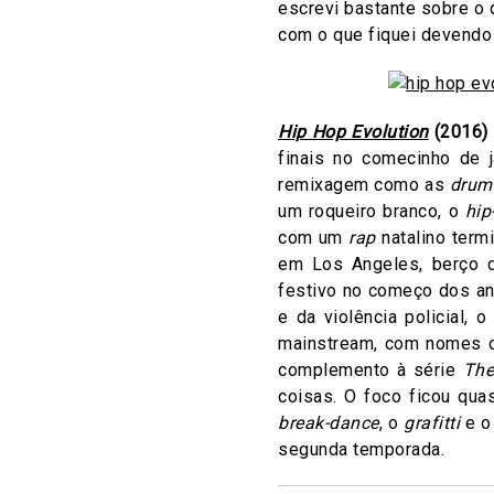
escrevi bastante sobre o
com o que fiquei devendo
Hip Hop Evolution
(2016)
finais no comecinho de 
remixagem como as
drum
um roqueiro branco, o
hip
com um
rap
natalino term
em Los Angeles, berço
festivo no começo dos an
e da violência policial, 
mainstream, com nomes co
complemento à série
The
coisas. O foco ficou qua
break-dance
, o
grafitti
e o
segunda temporada.