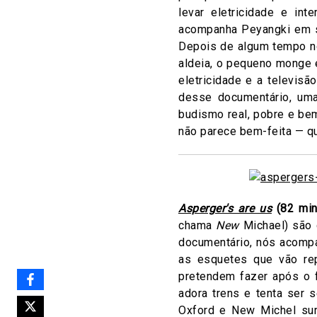
levar eletricidade e in
acompanha Peyangki em su
Depois de algum tempo no
aldeia, o pequeno monge 
eletricidade e a televis
desse documentário, uma
budismo real, pobre e bem
não parece bem-feita — q
Asperger′s are us
(82 min
chama
New
Michael) são 
documentário, nós acompa
as esquetes que vão re
pretendem fazer após o f
adora trens e tenta ser
Oxford e New Michel su