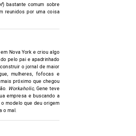
of
) bastante comum sobre
am reunidos por uma coisa
 em Nova York e criou algo
ado pelo pai e apadrinhado
onstruir o jornal de maior
ue, mulheres, fofocas e
o mais próximo que chegou
xão.
Workaholic
, Gene teve
sua empresa e buscando a
é o modelo que deu origem
 o mal.