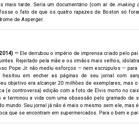
s mais tarde. Seria um documentário (com ar de
making 
fosse o fato de que os quatro rapazes de Boston só for
drome de Asperger.
 2014) —
Ele derrubou o império de imprensa criado pelo pai
intes. Rejeitado pela mãe e os irmãos mais velhos, idolatr
oso Pope Jr. não mediu esforços — nem escrúpulos — para c
o hesitou em encher as páginas de seu jornal com sang
Seu objetivo era alcançar 20 milhões de exemplares, mas 
ca (e controversa) edição com a foto de Elvis morto no cai
es e terminou a vida com uma obsessão pelo gramado de 
a do mundo. Seu jornal já não é mais o mesmo sem ele, mas 
ofoca que se encontram em supermercados. Para o bem e para