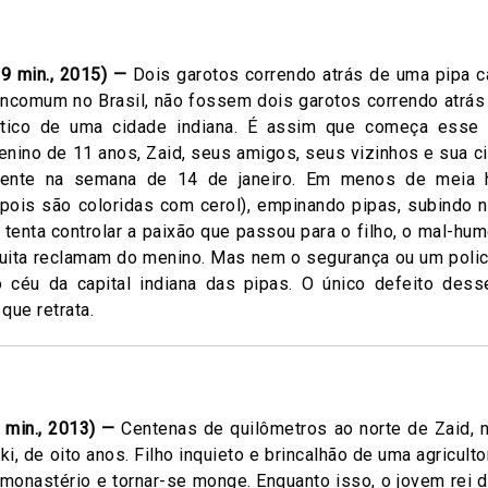
9 min., 2015) —
Dois garotos correndo atrás de uma pipa c
 incomum no Brasil, não fossem dois garotos correndo atrá
aótico de uma cidade indiana. É assim que começa esse
ino de 11 anos, Zaid, seus amigos, seus vizinhos e sua ci
mente na semana de 14 de janeiro. Em menos de meia
pois são coloridas com cerol), empinando pipas, subindo n
i tenta controlar a paixão que passou para o filho, o mal-h
quita reclamam do menino. Mas nem o segurança ou um polic
 céu da capital indiana das pipas. O único defeito des
que retrata.
0 min., 2013) —
Centenas de quilômetros ao norte de Zaid, n
i, de oito anos. Filho inquieto e brincalhão de uma agriculto
 monastério e tornar-se monge. Enquanto isso, o jovem rei 