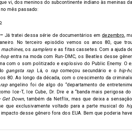
 que vi, dos meninos do subcontinente indiano às meninas 
 no mês passado:
 –
Já tratei dessa série de documentários em
dezembro
, m
janeiro. No terceiro episódio vemos os anos 80, que tro
 machines
, os
samplers
e as fitas cassetes. Com a ajuda d
-hop
entra na moda com Run-DMC, os Beatles desse gêner
ina com o som politizado e explosivo do Public Enemy. O ep
 do
gangsta rap
. Lá, o
rap
começou secundário e o
hip-h
os 80. Ao longo da década, com o crescimento da criminalid
o
rap
angelino foi de algo do “departamento de entretenim
mo Ice-T, Ice Cube, Dr. Dre e a “banda mais perigosa d
 Get Down
, também da Netflix, mas que deixa a sensaçã
se que exclusivamente voltado para a parte musical do
hi
 impacto desse gênero fora dos EUA. Bem que poderia hav