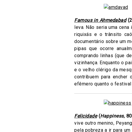
Famous in Ahmedabad
(2
leva. Não seria uma cena
riquixás e o trânsito c
documentário sobre um men
pipas que ocorre anual
comprando linhas (que de
vizinhança. Enquanto o pa
e o velho clérigo da mes
contribuem para encher o
efêmero quanto o festival 
Felicidade
(
Happiness
, 8
vive outro menino, Peyangk
pela pobreza a ir para um