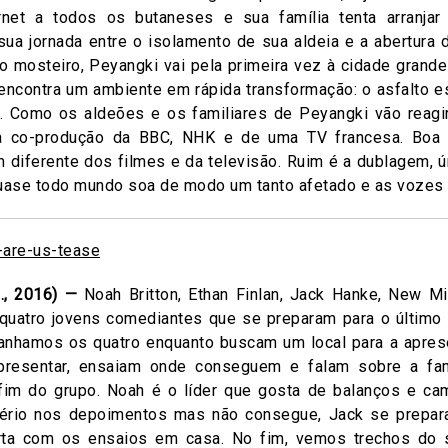
ternet a todos os butaneses e sua família tenta arranja
a jornada entre o isolamento de sua aldeia e a abertura da
 mosteiro, Peyangki vai pela primeira vez à cidade grande 
encontra um ambiente em rápida transformação: o asfalto es
ão. Como os aldeões e os familiares de Peyangki vão reagi
 co-produção da BBC, NHK e de uma TV francesa. Boa h
 diferente dos filmes e da televisão. Ruim é a dublagem, 
uase todo mundo soa de modo um tanto afetado e as vozes
., 2016) —
Noah Britton, Ethan Finlan, Jack Hanke, New Mi
quatro jovens comediantes que se preparam para o último
nhamos os quatro enquanto buscam um local para a apres
presentar, ensaiam onde conseguem e falam sobre a fam
im do grupo. Noah é o líder que gosta de balanços e ca
 sério nos depoimentos mas não consegue, Jack se prepar
rta com os ensaios em casa. No fim, vemos trechos do