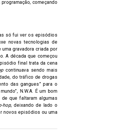
da programação, começando
as só fui ver os episódios
uxe novas tecnologias de
e uma gravadora criada por
o. A década que começou
isódio final trata da cena
op
continuava sendo mais
ade, do tráfico de drogas
ento das gangues” para o
o mundo”, N.W.A. É um bom
o de que faltaram algumas
p-hop
, deixando de lado o
er novos episódios ou uma