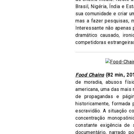
Brasil, Nigéria, Índia e 
sua comunidade e criar u
mas a fazer pesquisas, m
Interessante não apenas 
dramático causado, iro
competidoras estrangeiras
Food Chains
(82 min., 20
de moradia, abusos físi
americana, uma das mais r
de propagandas e págin
historicamente, formada
escravidão. A situação 
concentração monopsônic
constante exigência de
documentário, narrado p