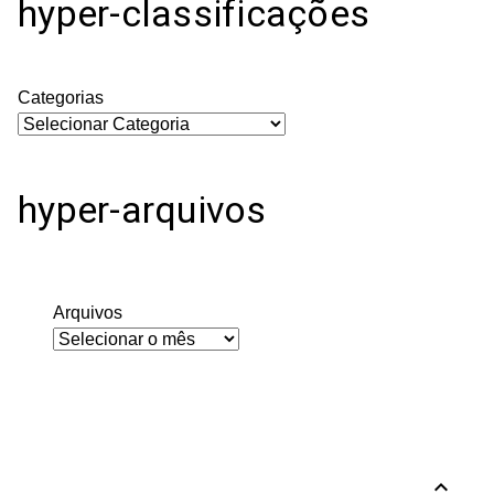
hyper-classificações
Categorias
hyper-arquivos
Arquivos
expand_less