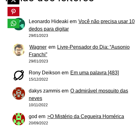
Leonardo Hideaki
em
Você não precisa usar 10
dedos para digitar
29/01/2023
Wagner
em
Livre-Pensador do Dia: “Ausonio
Franchi”
29/01/2023
Rony Deikson
em
Em uma palavra [483]
15/12/2022
dakys zammis
em
O admirável mosquito das
neves
10/11/2022
god
em
>O Mistério da Cegueira Homérica
20/09/2022