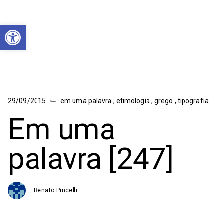
Abrir a barra de ferramentas
⌙
29/09/2015
em uma palavra
,
etimologia
,
grego
,
tipografia
Em uma
palavra [247]
Renato Pincelli