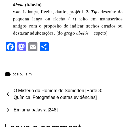
(ó.be.lo)
óbelo
1.
2.
.
s.m.
lança, flecha, dardo; projétil.
Tip
desenho de
pequena lança ou flecha (→) feito em manuscritos
antigos com o propósito de indicar trechos errados ou
destacar adulterações. [do grego
obelós
= espeto]
Facebook
Mastodon
Email
Share
label
óbelo
,
s.m.
O Mistério do Homem de Somerton [Parte 3:
chevron_left
Química, Fotografias e outras evidências]
chevron_right
Em uma palavra [248]