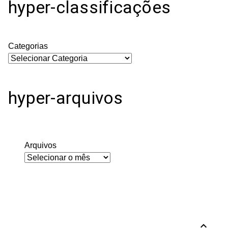
hyper-classificações
Categorias
hyper-arquivos
Arquivos
expand_less