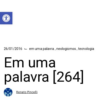
Abrir a barra de ferramentas
⌙
26/01/2016
em uma palavra
,
neologismos
,
tecnologia
Em uma
palavra [264]
Renato Pincelli