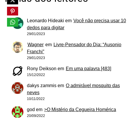
Leonardo Hideaki
em
Você não precisa usar 10
dedos para digitar
29/01/2023
Wagner
em
Livre-Pensador do Dia: “Ausonio
Franchi”
29/01/2023
Rony Deikson
em
Em uma palavra [483]
15/12/2022
dakys zammis
em
O admirável mosquito das
neves
10/11/2022
god
em
>O Mistério da Cegueira Homérica
20/09/2022