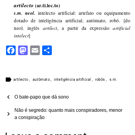
artilecto
(ar.ti.lec.to)
s.m. neol.
intelecto artificial: artefato ou equipamento
dotado de inteligência artificial; autômato, robô. [do
neol. inglês
artilect
, a partir da expressão
artificial
intelect
]
Facebook
Mastodon
Email
Share
label
artilecto
,
autômato
,
inteligência artificial
,
robôs
,
s.m.
chevron_left
O bate-papo que dá sono
Não é segredo: quanto mais conspiradores, menor
chevron_right
a conspiração