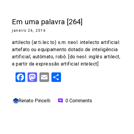
Em uma palavra [264]
janeiro 26, 2016
artilecto (ar.ti.lec.to) s.m. neol. intelecto artificial:
artefato ou equipamento dotado de inteligência
artificial; autômato, robô. [do neol. inglês artilect,
a partir da expressão artificial intelect]
Facebook
Mastodon
Email
Share
Renato Pincelli
0 Comments
comment