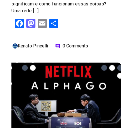
significam e como funcionam essas coisas?
Uma rede […]
Facebook
Mastodon
Email
Share
Renato Pincelli
0 Comments
comment