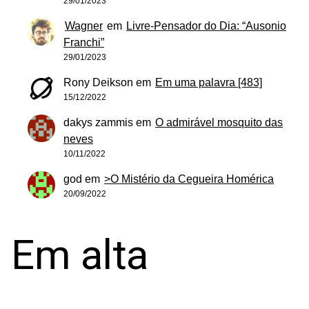
29/01/2023
Wagner
em
Livre-Pensador do Dia: “Ausonio
Franchi”
29/01/2023
Rony Deikson
em
Em uma palavra [483]
15/12/2022
dakys zammis
em
O admirável mosquito das
neves
10/11/2022
god
em
>O Mistério da Cegueira Homérica
20/09/2022
Em alta