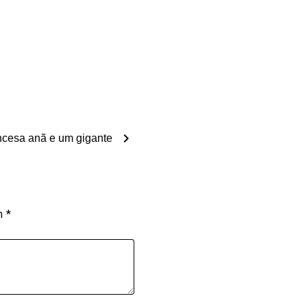
chevron_right
incesa anã e um gigante
om
*