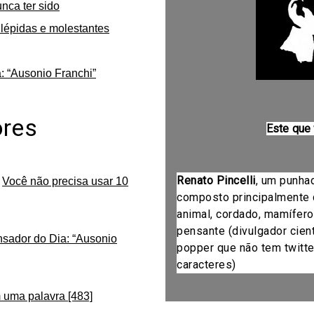
unca ter sido
lépidas e molestantes
: “Ausonio Franchi”
ores
Este que
Renato Pincelli
, um punha
m
Você não precisa usar 10
composto principalmente 
animal, cordado, mamífero
pensante (divulgador cientí
nsador do Dia: “Ausonio
popper que não tem twitte
caracteres)
 uma palavra [483]