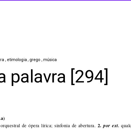
vra
,
etimologia
,
grego
,
música
 palavra [294]
.a)
2.
orquestral de ópera lírica; sinfonia de abertura.
por ext.
qualq