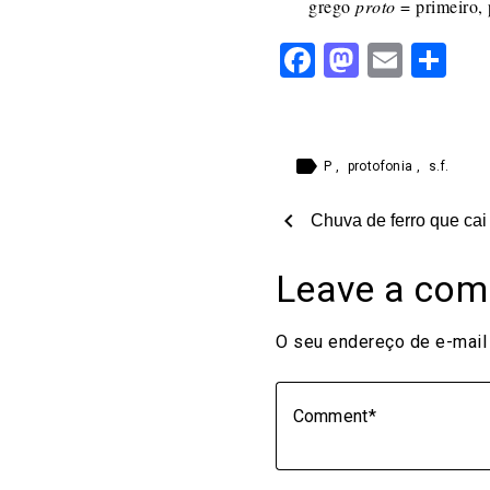
grego
proto
= primeiro, 
Facebook
Mastod
Email
Sh
label
P
,
protofonia
,
s.f.
chevron_left
Chuva de ferro que cai
Leave a co
O seu endereço de e-mail 
Comment