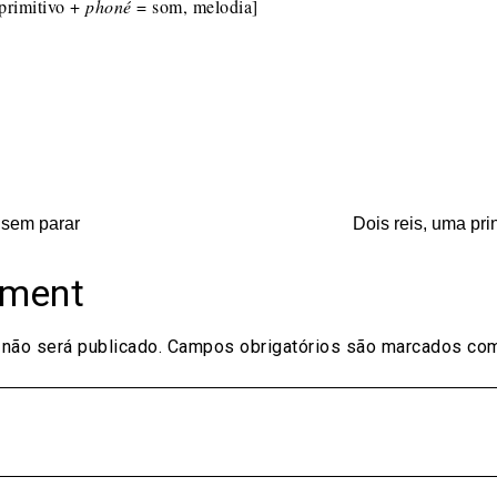
primitivo +
phoné
= som, melodia]
on
are
 sem parar
Dois reis, uma pr
mment
não será publicado.
Campos obrigatórios são marcados c