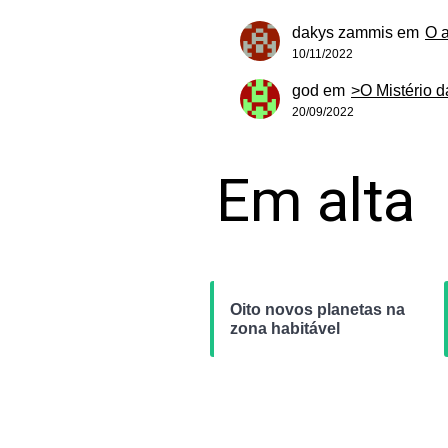
dakys zammis
em
O 
10/11/2022
god
em
>O Mistério 
20/09/2022
Em alta
Oito novos planetas na
zona habitável