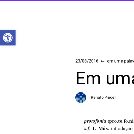
Abrir a barra de ferramentas
⌙
23/08/2016
em uma pala
Em uma
Renato Pincelli
(pro.to.fo.ni
protofonia
1. Mús.
s.f.
introdução 