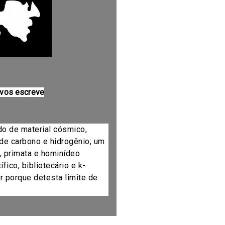
 vos escreve
do de material cósmico,
de carbono e hidrogênio; um
, primata e hominídeo
fico, bibliotecário e k-
r porque detesta limite de