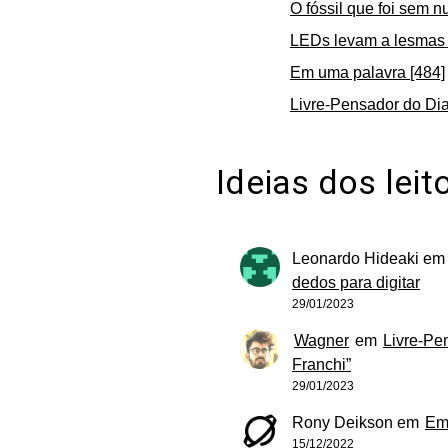
O fóssil que foi sem n
LEDs levam a lesmas 
Em uma palavra [484]
Livre-Pensador do Dia
Ideias dos leit
Leonardo Hideaki
e
dedos para digitar
29/01/2023
Wagner
em
Livre-Pe
Franchi”
29/01/2023
Rony Deikson
em
Em
15/12/2022