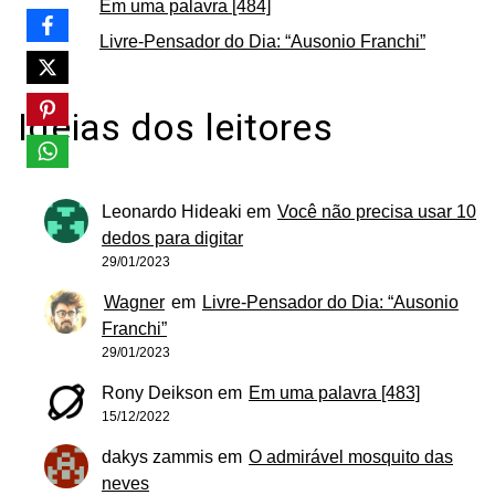
Em uma palavra [484]
Livre-Pensador do Dia: “Ausonio Franchi”
Ideias dos leitores
Leonardo Hideaki
em
Você não precisa usar 10
dedos para digitar
29/01/2023
Wagner
em
Livre-Pensador do Dia: “Ausonio
Franchi”
29/01/2023
Rony Deikson
em
Em uma palavra [483]
15/12/2022
dakys zammis
em
O admirável mosquito das
neves