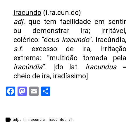
iracundo
(i.ra.cun.do)
adj.
que tem facilidade em sentir
ou demonstrar ira; irritável,
colérico: “deus
iracundo
”.
iracúndia
,
s.f.
excesso de ira, irritação
extrema: “multidão tomada pela
iracúndia
”. [do lat.
iracundus
=
cheio de ira, iradíssimo]
Facebook
Mastodon
Email
Share
label
adj.
,
I
,
iracúndia
,
iracundo
,
s.f.