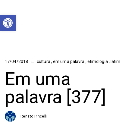
Abrir a barra de ferramentas
⌙
17/04/2018
cultura
,
em uma palavra
,
etimologia
,
latim
Em uma
palavra [377]
Renato Pincelli