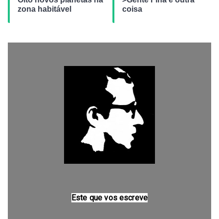
zona habitável
coisa
Este que vos escreve