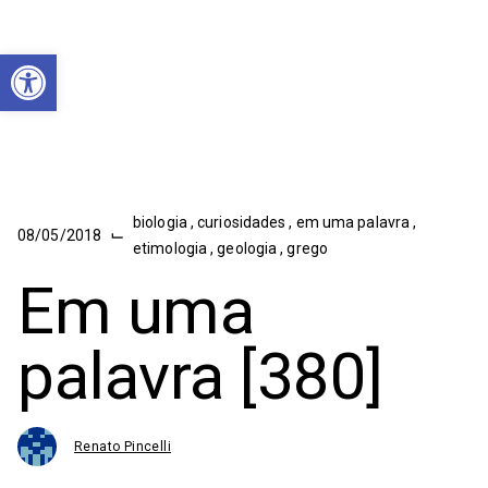
Abrir a barra de ferramentas
biologia
,
curiosidades
,
em uma palavra
,
⌙
08/05/2018
etimologia
,
geologia
,
grego
Em uma
palavra [380]
Renato Pincelli