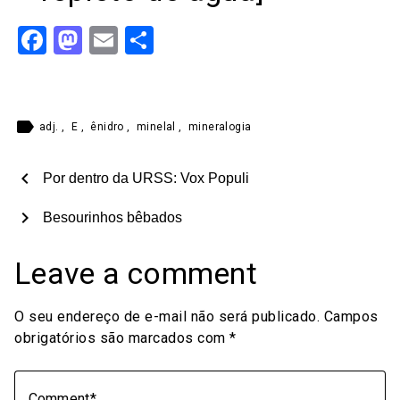
Facebook
Mastodon
Email
Share
label
adj.
,
E
,
ênidro
,
minelal
,
mineralogia
chevron_left
Por dentro da URSS: Vox Populi
chevron_right
Besourinhos bêbados
Leave a comment
O seu endereço de e-mail não será publicado.
Campos
obrigatórios são marcados com
*
Comment