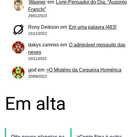
Wagner
em
Livre-Pensador do Dia: “Ausonio
Franchi”
29/01/2023
Rony Deikson
em
Em uma palavra [483]
15/12/2022
dakys zammis
em
O admirável mosquito das
neves
10/11/2022
god
em
>O Mistério da Cegueira Homérica
20/09/2022
Em alta
Oito novos planetas na
>Gente Fina é outra