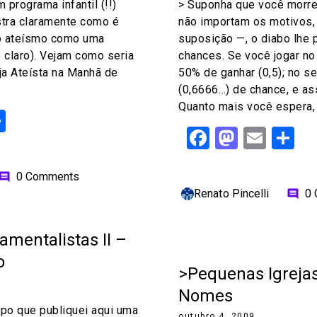
m programa infantil (!!)
> Suponha que você morre 
tra claramente como é
não importam os motivos,
o ateísmo como uma
suposição —, o diabo lhe 
é claro). Vejam como seria
chances. Se você jogar no 
eja Ateísta na Manhã de
50% de ganhar (0,5); no s
(0,6666…) de chance, e as
Quanto mais você espera,
ok
odon
ail
Share
Facebook
Mastod
Emai
S
0 Comments
omment
Renato Pincelli
0
comment
amentalistas II –
o
>Pequenas Igreja
Nomes
po que publiquei aqui uma
outubro 4, 2009