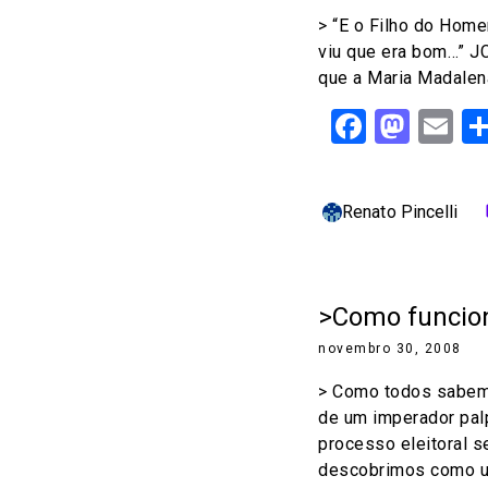
> “E o Filho do Hom
viu que era bom…” JC
que a Maria Madalen
Facebo
Mast
Em
Renato Pincelli
c
>Como funcio
novembro 30, 2008
> Como todos sabem,
de um imperador pal
processo eleitoral s
descobrimos como u