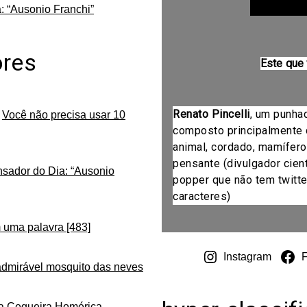
: “Ausonio Franchi”
ores
Este que
Renato Pincelli
, um punha
m
Você não precisa usar 10
composto principalmente 
animal, cordado, mamífero
pensante (divulgador cientí
nsador do Dia: “Ausonio
popper que não tem twitte
caracteres)
 uma palavra [483]
Instagram
admirável mosquito das neves
da Cegueira Homérica