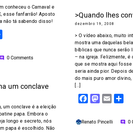
em conheceu o Carnaval e
>Quando lhes co
, esse fanfarrão! Aposto
a não tá sabendo disso!
dezembro 19, 2008
ok
odon
ail
Share
> O vídeo abaixo, muito in
mostra uma daquelas bel
bíblicas que nunca serão 
– na igreja. Felizmente, é 
0 Comments
omment
que se mostra aqui fosse
seria ainda pior. Depois
do mais puro amor divino,
na um conclave
[…]
Facebook
Mastod
Emai
S
 um conclave é a eleição
patine papa. Embora o
eja longo e secreto, nós
Renato Pincelli
0
comment
m papa é escolhido. Não