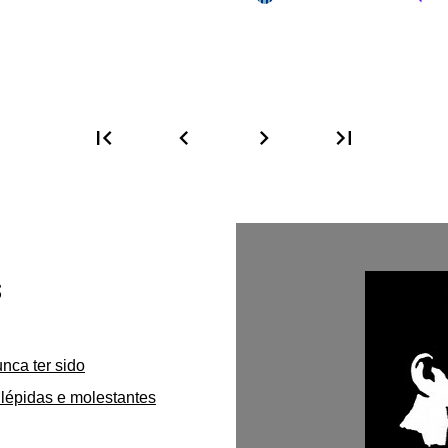
first_page
chevron_left
chevron_right
last_page
s
unca ter sido
lépidas e molestantes