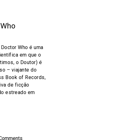
r Who
 Doctor Who é uma
científica em que o
timos, o Doutor) é
o – viajante do
s Book of Records,
iva de ficção
ndo estreado em
on
l
hare
 Comments