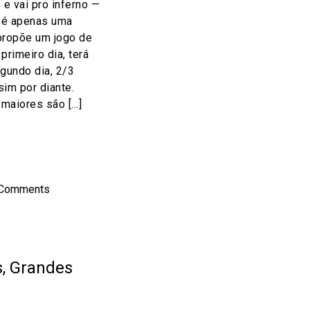
e vai pro inferno —
 é apenas uma
propõe um jogo de
primeiro dia, terá
egundo dia, 2/3
sim por diante.
 maiores são […]
on
l
hare
 Comments
s, Grandes