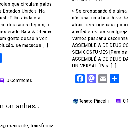
rolas que circulam pelos
s Estados Unidos. Na
> Se propaganda é a alma 
ush-Filho ainda era
não usar uma boa dose de
ase dois anos depois, o
atrair fiéis ingênuos, pob
 moderado Barack Obama
analfabetos pra sua Igrej
com gente desse nível:
Vamos passar a sacolinha
lução, se macacos […]
ASSEMBLÉIA DE DEUS C
SEM COSTUMES [Para os p
ok
odon
ail
Share
ASSEMBLÉIA DE DEUS D
UNIVERSAL [Para […]
Facebook
Mastod
Emai
S
0 Comments
omment
Renato Pincelli
0
comment
 montanhas…
ilagrosamente, transforma