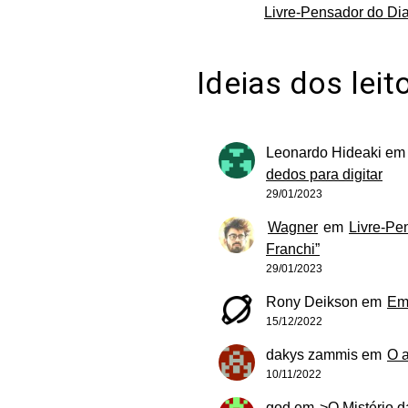
Livre-Pensador do Dia
Ideias dos leit
Leonardo Hideaki
e
dedos para digitar
29/01/2023
Wagner
em
Livre-Pe
Franchi”
29/01/2023
Rony Deikson
em
Em
15/12/2022
dakys zammis
em
O 
10/11/2022
god
em
>O Mistério 