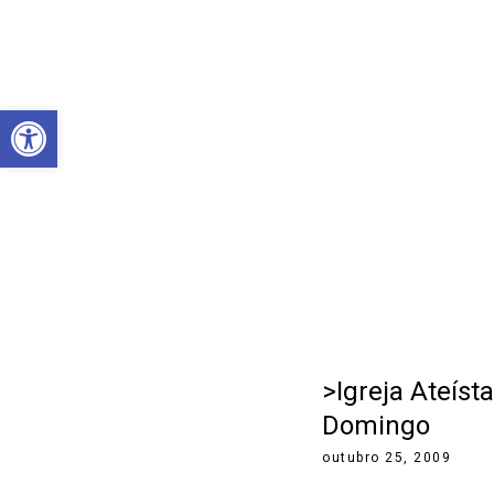
Abrir a barra de ferramentas
>Igreja Ateís
Domingo
outubro 25, 2009