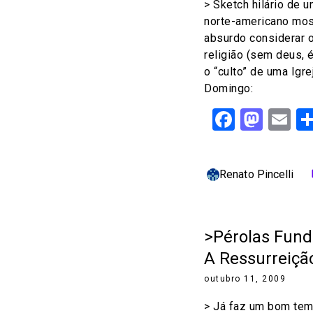
> Sketch hilário de u
norte-americano mos
absurdo considerar 
religião (sem deus, 
o “culto” de uma Igr
Domingo:
Facebo
Mast
Em
Renato Pincelli
c
>Pérolas Fund
A Ressurreiçã
outubro 11, 2009
> Já faz um bom tem