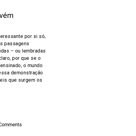
nvém
teressante por si só,
as passagens
lidas – ou lembradas
claro, por que se o
 ensinado, o mundo
 dessa demonstração
 eis que surgem os
on
l
hare
 Comments