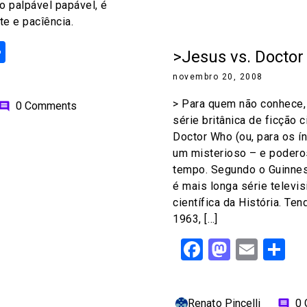
 o palpável papável, é
te e pacîência.
ok
odon
ail
Share
>Jesus vs. Docto
novembro 20, 2008
> Para quem não conhece,
0 Comments
omment
série britânica de ficção 
Doctor Who (ou, para os ín
um misterioso – e poderos
tempo. Segundo o Guinnes
é mais longa série televis
científica da História. Te
1963, […]
Facebook
Mastod
Emai
S
Renato Pincelli
0
comment