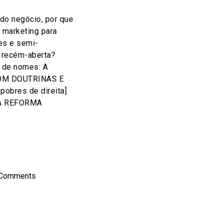
do negócio, por que
 marketing para
res e semi-
a recém-aberta?
 de nomes: A
OM DOUTRINAS E
obres de direita]
A REFORMA
on
l
hare
 Comments