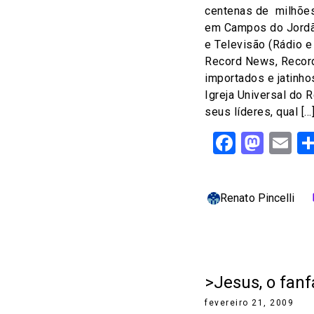
centenas de milhõe
em Campos do Jordã
e Televisão (Rádio 
Record News, Record 
importados e jatinho
Igreja Universal do 
seus líderes, qual […
Facebo
Mast
Em
Renato Pincelli
c
>Jesus, o fanf
fevereiro 21, 2009