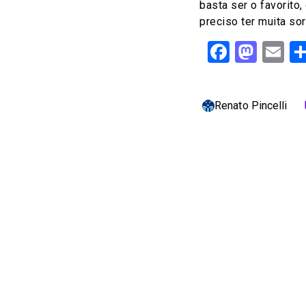
basta ser o favorito,
preciso ter muita sor
Facebo
Mast
Em
Renato Pincelli
c