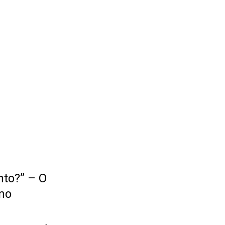
nto?” – O
no