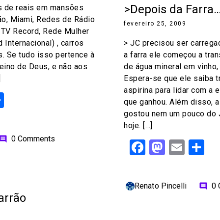
>Depois da Farra
s de reais em mansões
o, Miami, Redes de Rádio
fevereiro 25, 2009
e TV Record, Rede Mulher
Internacional) , carros
> JC precisou ser carreg
s. Se tudo isso pertence à
a farra ele começou a tra
Reino de Deus, e não aos
de água mineral em vinho, 
]
Espera-se que ele saiba 
aspirina para lidar com a
ok
odon
ail
Share
que ganhou. Além disso, 
gostou nem um pouco do 
hoje. […]
0 Comments
omment
Facebook
Mastod
Emai
S
Renato Pincelli
0
comment
arrão