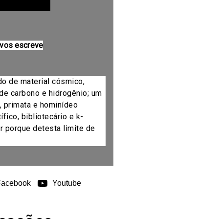
 vos escreve
do de material cósmico,
de carbono e hidrogênio; um
, primata e hominídeo
fico, bibliotecário e k-
r porque detesta limite de
Facebook
Youtube