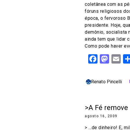
coletânea com as pé
fóruns religiosos do
época, o fervoroso B
presidente. Hoje, qu
demônio, socialista
ainda tem que lidar 
Como pode haver evo
Facebo
Mast
Em
Renato Pincelli
c
>A Fé remove
agosto 16, 2009
> …de dinheiro! E, m