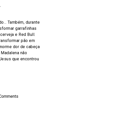
…
ado… Também, durante
nsformar garrafinhas
cerveja e Red Bull.
transformar pão em
 enorme dor de cabeça
a Madalena não
Jesus que encontrou
on
l
hare
 Comments