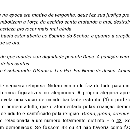
e na epoca era motivo de vergonha, deus fez sua justiça pr
mbolizam a força do espirito santo matando o mal, destruin
certeza provocar mais mal ainda.
 basta estar aberto ao Espirito do Senhor. e quanto a oração 
ue se ora.
 do que manter sua dignidade perante Deus. A punição vem
ofetas santos.
le é soberando. Glórias a Ti o Pai. Em Nome de Jesus. Ame
de cegueira religiosa. Notem como ele faz de tudo para exi
ermos figurativos ou alegóricos. A própria alegoria ap
revela uma visão de mundo bastante estreita: (1) o prof
 o homem adulto, que é atormentado pelas crianças demo
de adulto é santificado pela religião.
Grória, grória, areruiá!
 é relacionada a um número totalmente distinto – o
42
. S
am demoníacos. Se fossem 43 ou 41 não haveria como faz