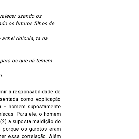
evalecer usando os
do os futuros filhos de
achei ridicula, ta na
 para os que nã temem
m.
mir a responsabilidade de
resentada como explicação
eta – homem supostamente
níacas. Para ele, o homem
(2) a suposta maldição do
ó porque os garotos eram
er essa correlação. Além