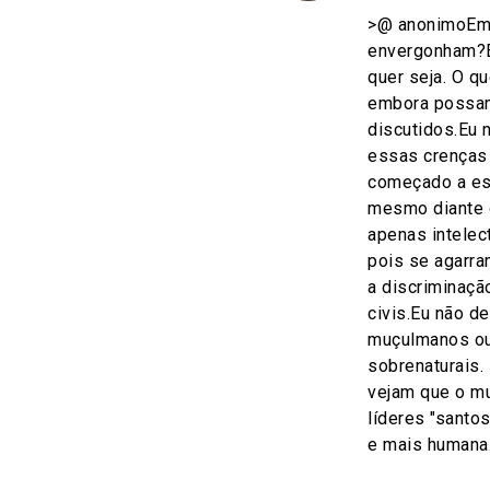
>@ anonimoEm p
envergonham?Em
quer seja. O q
embora possam
discutidos.Eu 
essas crenças 
começado a es
mesmo diante d
apenas intelec
pois se agarra
a discriminaçã
civis.Eu não d
muçulmanos ou
sobrenaturais.
vejam que o mu
líderes "santos
e mais humana