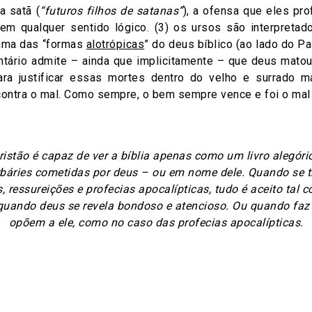
a satã (
“futuros filhos de satanas”
), a ofensa que eles p
em qualquer sentido lógico. (3) os ursos são interpreta
 uma das “formas
alotrópicas
” do deus bíblico (ao lado do Pai
ntário admite – ainda que implicitamente – que deus matou
ara justificar essas mortes dentro do velho e surrado m
contra o mal. Como sempre, o bem sempre vence e foi o ma
istão é capaz de ver a bíblia apenas como um livro alegór
rbáries cometidas por deus – ou em nome dele. Quando se t
, ressureições e profecias apocalípticas, tudo é aceito tal 
quando deus se revela bondoso e atencioso. Ou quando fa
opõem a ele, como no caso das profecias apocalípticas.
on
are