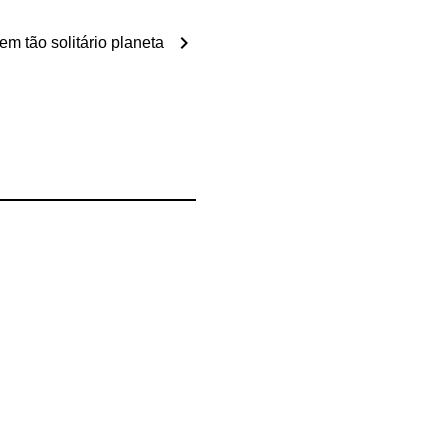
chevron_right
m tão solitário planeta