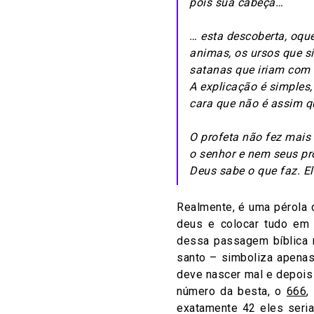
pois sua cabeça…
… esta descoberta, oqu
animas, os ursos que si
satanas que iriam com 
A explicação é simples,
cara que não é assim q
O profeta não fez mais
o senhor e nem seus pr
Deus sabe o que faz. E
Realmente, é uma pérola 
deus e colocar tudo em t
dessa passagem bíblica 
santo – simboliza apenas
deve nascer mal e depois 
número da besta, o
666
,
exatamente 42 eles seri