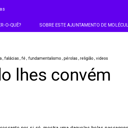
ias
R-O-QUÊ?
SOBRE ESTE AJUNTAMENTO DE MOLÉCU
ia
,
falácias
,
fé
,
fundamentalismo
,
pérolas
,
religião
,
videos
o lhes convém
teressante por si só, mostra uma daquelas belas passagens