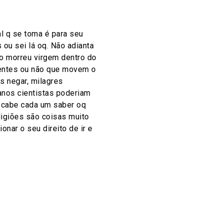
l q se toma é para seu
ou sei lá oq. Não adianta
ão morreu virgem dentro do
stentes ou não que movem o
s negar, milagres
os cientistas poderiam
, cabe cada um saber oq
ligiões são coisas muito
nar o seu direito de ir e