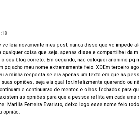
1:18
 vc leia novamente meu post, nunca disse que vc impede a
de qualquer coisa que seja, apenas disse e compartilhei da mi
 o seu blog correto. Em segundo, não coloquei anonimo pq
im pq acho meu nome extremamente feio. XDEm terceiro ago
u a minha resposta se era apenas um texto em que as pesso
 suas opniões, seja ela qual for.Infelizmente querendo ou 
ntinuam e continuarao de mentes e olhos fechados para qua
existem as opniões para que a pessoa reflita em cada uma q
e: Marilia Ferreira Evaristo, deixo logo esse nome feio tod
 opnião.