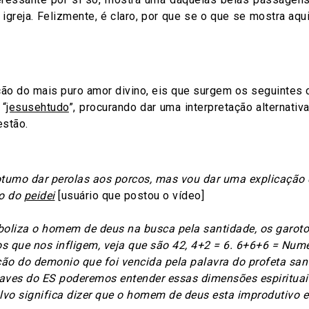
 igreja. Felizmente, é claro, por que se o que se mostra aq
o do mais puro amor divino, eis que surgem os seguintes c
 “
jesusehtudo
”, procurando dar uma interpretação alternativ
estão.
cotumo dar perolas aos porcos, mas vou dar uma explicação
ao do
peidei
[usuário que postou o vídeo]
oliza o homem de deus na busca pela santidade, os garoto
 que nos infligem, veja que são 42, 4+2 = 6. 6+6+6 = Nume
ção do demonio que foi vencida pela palavra do profeta san
raves do ES poderemos entender essas dimensões espirituai
lvo significa dizer que o homem de deus esta improdutivo e