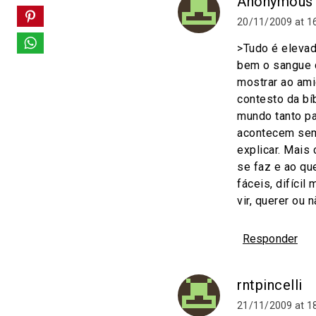
Anonymous
20/11/2009 at 1
>Tudo é elevad
bem o sangue d
mostrar ao ami
contesto da bí
mundo tanto pa
acontecem sem
explicar. Mais
se faz e ao qu
fáceis, difíci
vir, querer ou n
Responder
rntpincelli
21/11/2009 at 1