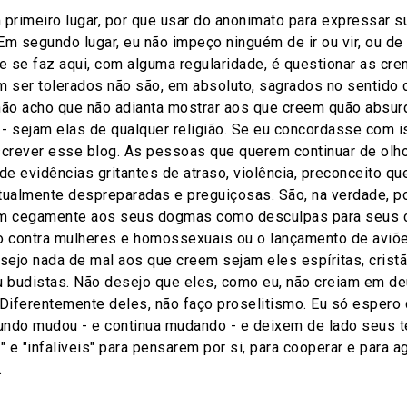
rimeiro lugar, por que usar do anonimato para expressar s
 segundo lugar, eu não impeço ninguém de ir ou vir, ou de 
ue se faz aqui, com alguma regularidade, é questionar as cr
 ser tolerados não são, em absoluto, sagrados no sentido
não acho que não adianta mostrar aos que creem quão absur
- sejam elas de qualquer religião. Se eu concordasse com is
crever esse blog. As pessoas que querem continuar de olh
e evidências gritantes de atraso, violência, preconceito qu
tualmente despreparadas e preguiçosas. São, na verdade, p
m cegamente aos seus dogmas como desculpas para seus crim
o contra mulheres e homossexuais ou o lançamento de aviões
esejo nada de mal aos que creem sejam eles espíritas, crist
 budistas. Não desejo que eles, como eu, não creiam em d
 Diferentemente deles, não faço proselitismo. Eu só espero
ndo mudou - e continua mudando - e deixem de lado seus t
" e "infalíveis" para pensarem por si, para cooperar e para a
.