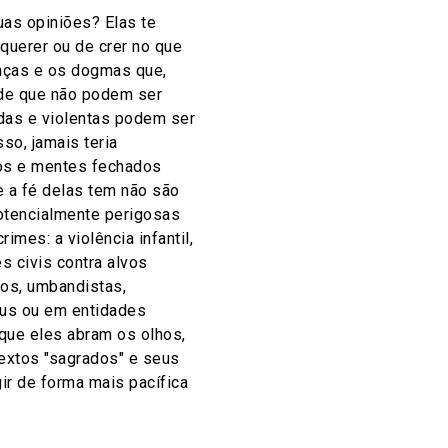
uas opiniões? Elas te
querer ou de crer no que
enças e os dogmas que,
 de que não podem ser
das e violentas podem ser
so, jamais teria
os e mentes fechados
e a fé delas tem não são
otencialmente perigosas
es: a violência infantil,
 civis contra alvos
ãos, umbandistas,
eus ou em entidades
 que eles abram os olhos,
extos "sagrados" e seus
gir de forma mais pacífica