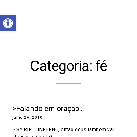
Abrir a barra de ferramentas
Categoria:
fé
>Falando em oração…
julho 26, 2010
> Se RIR = INFERNO, então deus também vai
abraçar o capeta?