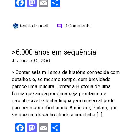
Facebook
Mastodon
Email
Share
Renato Pincelli
0 Comments
comment
>6.000 anos em sequência
dezembro 30, 2009
> Contar seis mil anos de história conhecida com
detalhes e, ao mesmo tempo, com brevidade
parece uma loucura. Contar a História de uma
forma que ainda por cima seja prontamente
reconhecível e tenha linguagem universal pode
parecer mais difícil ainda. A não ser, é claro, que
se use um desenho aliado a uma linha […]
Facebook
Mastodon
Email
Share