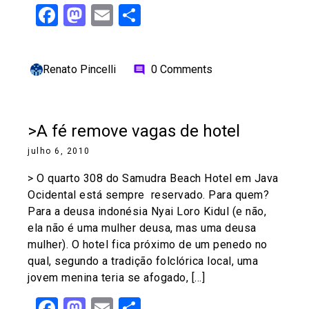
Facebook
Mastodon
Email
Share
Renato Pincelli
0 Comments
comment
>A fé remove vagas de hotel
julho 6, 2010
> O quarto 308 do Samudra Beach Hotel em Java
Ocidental está sempre reservado. Para quem?
Para a deusa indonésia Nyai Loro Kidul (e não,
ela não é uma mulher deusa, mas uma deusa
mulher). O hotel fica próximo de um penedo no
qual, segundo a tradição folclórica local, uma
jovem menina teria se afogado, […]
Facebook
Mastodon
Email
Share