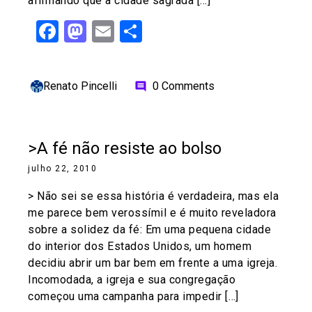
afirmando que a cidade sagrada […]
Facebook
Mastodon
Email
Share
Renato Pincelli
0 Comments
comment
>A fé não resiste ao bolso
julho 22, 2010
> Não sei se essa história é verdadeira, mas ela
me parece bem verossímil e é muito reveladora
sobre a solidez da fé: Em uma pequena cidade
do interior dos Estados Unidos, um homem
decidiu abrir um bar bem em frente a uma igreja.
Incomodada, a igreja e sua congregação
começou uma campanha para impedir […]