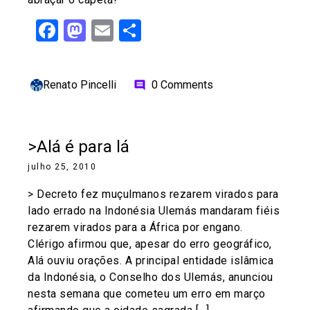
Facebook
Mastodon
Email
Share
Renato Pincelli
0 Comments
comment
>Alá é para lá
julho 25, 2010
> Decreto fez muçulmanos rezarem virados para
lado errado na Indonésia Ulemás mandaram fiéis
rezarem virados para a África por engano.
Clérigo afirmou que, apesar do erro geográfico,
Alá ouviu orações. A principal entidade islâmica
da Indonésia, o Conselho dos Ulemás, anunciou
nesta semana que cometeu um erro em março