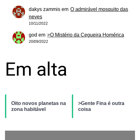
dakys zammis
em
O admirável mosquito das
neves
10/11/2022
god
em
>O Mistério da Cegueira Homérica
20/09/2022
Em alta
Oito novos planetas na
>Gente Fina é outra
zona habitável
coisa