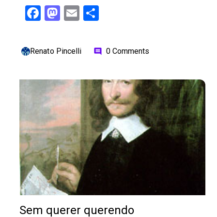
Facebook
Mastodon
Email
Share
Renato Pincelli
0 Comments
comment
Sem querer querendo