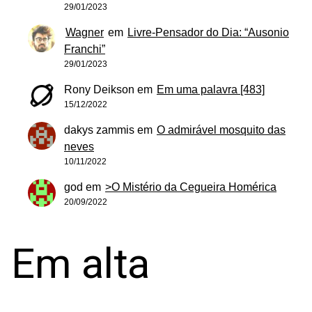
29/01/2023
Wagner
em
Livre-Pensador do Dia: “Ausonio
Franchi”
29/01/2023
Rony Deikson
em
Em uma palavra [483]
15/12/2022
dakys zammis
em
O admirável mosquito das
neves
10/11/2022
god
em
>O Mistério da Cegueira Homérica
20/09/2022
Em alta