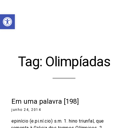
Abrir a barra de ferramentas
Tag:
Olimpíadas
Em uma palavra [198]
junho 24, 2014
epinício (e.pi.ní.cio) s.m. 1. hino triunfal, que
remonta à Grécia dos tempos Olímpicos. 2.