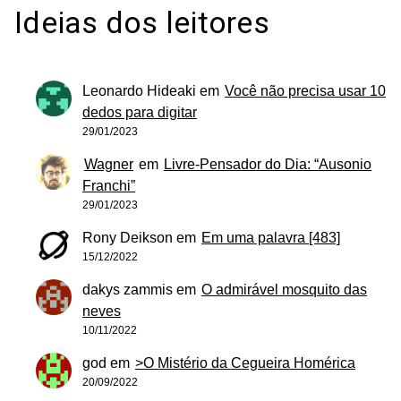
Ideias dos leitores
Leonardo Hideaki
em
Você não precisa usar 10
dedos para digitar
29/01/2023
Wagner
em
Livre-Pensador do Dia: “Ausonio
Franchi”
29/01/2023
Rony Deikson
em
Em uma palavra [483]
15/12/2022
dakys zammis
em
O admirável mosquito das
neves
10/11/2022
god
em
>O Mistério da Cegueira Homérica
20/09/2022