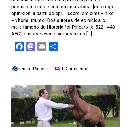
poema em que se celebra uma vitória. [do grego
epiníkion, a partir de epi = sobre, em cima + niké
= vitória, triunfo] Dos autores de epinícios, o
mais famoso da História foi Píndaro (c. 522—443
AEC), que escreveu diversos hinos […]
Facebook
Mastodon
Email
Share
Renato Pincelli
0 Comments
comment