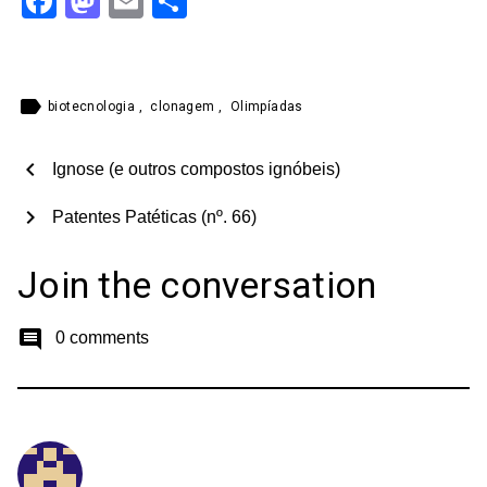
Facebook
Mastodon
Email
Share
label
biotecnologia
,
clonagem
,
Olimpíadas
chevron_left
Ignose (e outros compostos ignóbeis)
chevron_right
Patentes Patéticas (nº. 66)
Join the conversation
comment
0 comments