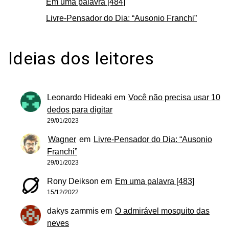
Em uma palavra [484]
Livre-Pensador do Dia: “Ausonio Franchi”
Ideias dos leitores
Leonardo Hideaki
em
Você não precisa usar 10
dedos para digitar
29/01/2023
Wagner
em
Livre-Pensador do Dia: “Ausonio
Franchi”
29/01/2023
Rony Deikson
em
Em uma palavra [483]
15/12/2022
dakys zammis
em
O admirável mosquito das
neves