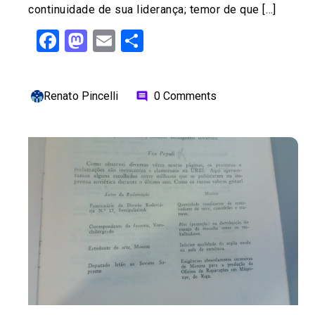
continuidade de sua liderança; temor de que […]
Facebook
Mastodon
Email
Share
Renato Pincelli
0 Comments
comment