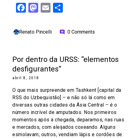
Facebook
Mastodon
Email
Share
Renato Pincelli
0 Comments
comment
Por dentro da URSS: “elementos
desfigurantes”
abril 8, 2018
O que mais surpreende em Tashkent [capital da
RSS do Uzbequistão] – e não só lá como em
diversas outras cidades da Ásia Central – é o
número incrível de amputados. Nos primeiros
momentos após a chegada, deparamos, nas ruas
e mercados, com aleijados coxeando. Alguns
esmolavam; outros, vendiam lápis e cordões de