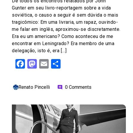
De todos os encontros relatados por John
Gunter em seu livro-reportagem sobre a vida
soviética, o causo a seguir é sem dúvida o mais
tragicômico: Em uma livraria, um rapaz, ouvindo-
me falar em inglês, aproximou-se discretamente.
Era eu um americano? Como aconteceu de me
encontrar em Leningrado? Era membro de uma
delegação, isto é, era […]
Facebook
Mastodon
Email
Share
Renato Pincelli
0 Comments
comment