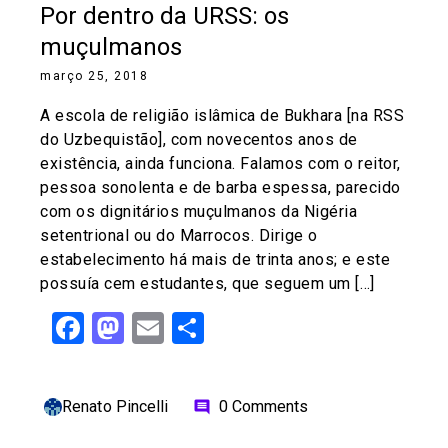
Por dentro da URSS: os
muçulmanos
março 25, 2018
A escola de religião islâmica de Bukhara [na RSS
do Uzbequistão], com novecentos anos de
existência, ainda funciona. Falamos com o reitor,
pessoa sonolenta e de barba espessa, parecido
com os dignitários muçulmanos da Nigéria
setentrional ou do Marrocos. Dirige o
estabelecimento há mais de trinta anos; e este
possuía cem estudantes, que seguem um […]
Facebook
Mastodon
Email
Share
Renato Pincelli
0 Comments
comment