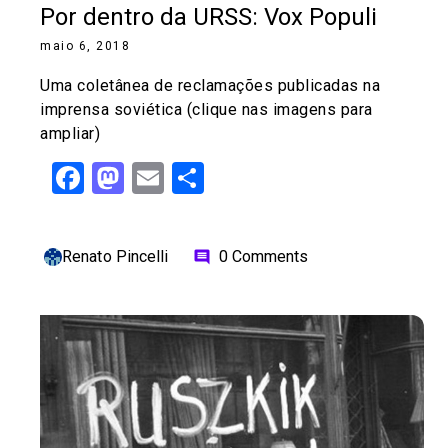
Por dentro da URSS: Vox Populi
maio 6, 2018
Uma coletânea de reclamações publicadas na
imprensa soviética (clique nas imagens para
ampliar)
Facebook
Mastodon
Email
Share
Renato Pincelli
0 Comments
comment