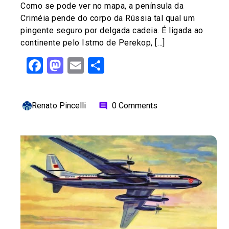
Como se pode ver no mapa, a península da
Criméia pende do corpo da Rússia tal qual um
pingente seguro por delgada cadeia. É ligada ao
continente pelo Istmo de Perekop, […]
Facebook
Mastodon
Email
Share
Renato Pincelli
0 Comments
comment