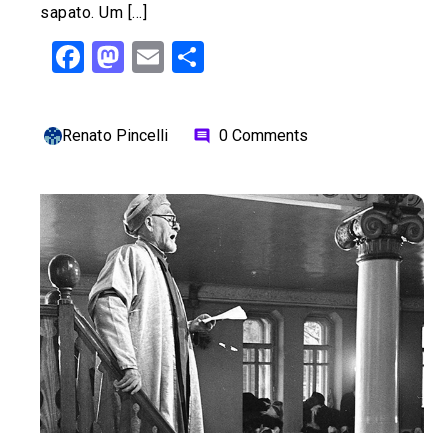
sapato. Um […]
Facebook
Mastodon
Email
Share
Renato Pincelli
0 Comments
comment