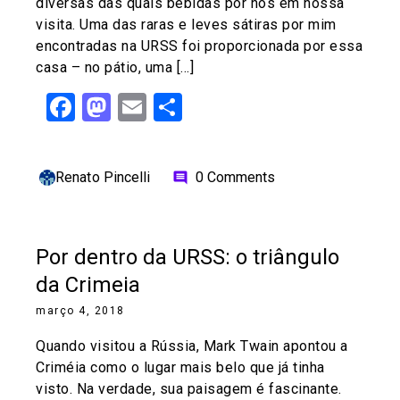
diversas das quais bebidas por nós em nossa
visita. Uma das raras e leves sátiras por mim
encontradas na URSS foi proporcionada por essa
casa – no pátio, uma […]
Facebook
Mastodon
Email
Share
Renato Pincelli
0 Comments
comment
Por dentro da URSS: o triângulo
da Crimeia
março 4, 2018
Quando visitou a Rússia, Mark Twain apontou a
Criméia como o lugar mais belo que já tinha
visto. Na verdade, sua paisagem é fascinante.