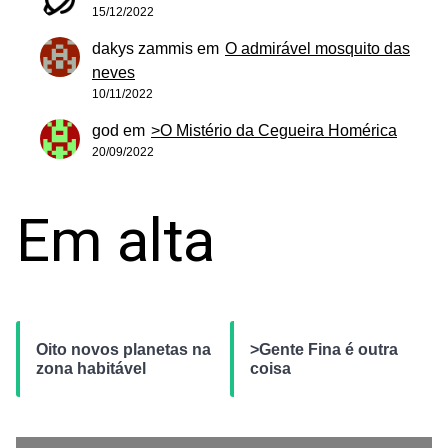
15/12/2022
dakys zammis
em
O admirável mosquito das
neves
10/11/2022
god
em
>O Mistério da Cegueira Homérica
20/09/2022
Em alta
Oito novos planetas na
>Gente Fina é outra
zona habitável
coisa