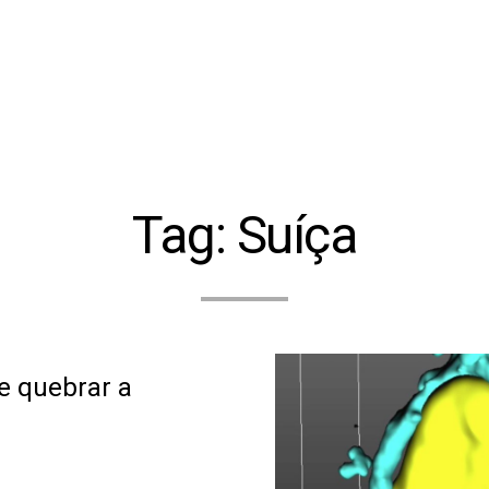
Tag:
Suíça
e quebrar a