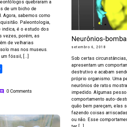
leontólogos quebraram a
s de um bicho de
. Agora, sabemos como
quisitão. Paleontologia,
 indica, é o estudo dos
s vezes, porém, as
Neurônios-bomba
êm de velharias
setembro 6, 2018
 solo mas nos museus.
um fóssil, […]
Sob certas circunstâncias
apresentam um comportam
ok
odon
ail
Share
destrutivo e acabam send
próprio organismo. Uma 
neurônios de ratos mostr
0 Comments
omment
impedido. Algumas pesso
comportamento auto-destr
quão bem pareçam, elas 
fazendo coisas arriscada
ou não. Esse comportame
ter […]