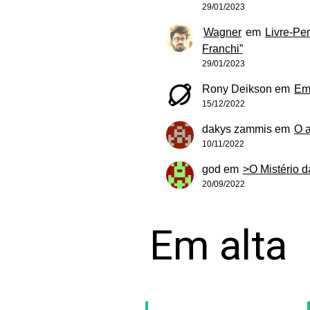
29/01/2023
Wagner
em
Livre-Pe
Franchi”
29/01/2023
Rony Deikson
em
Em
15/12/2022
dakys zammis
em
O 
10/11/2022
god
em
>O Mistério 
20/09/2022
Em alta