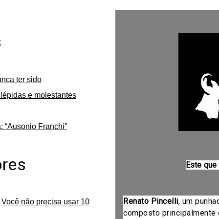
s
unca ter sido
lépidas e molestantes
: “Ausonio Franchi”
ores
Este que
Renato Pincelli
, um punha
m
Você não precisa usar 10
composto principalmente 