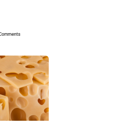
on
l
hare
 Comments