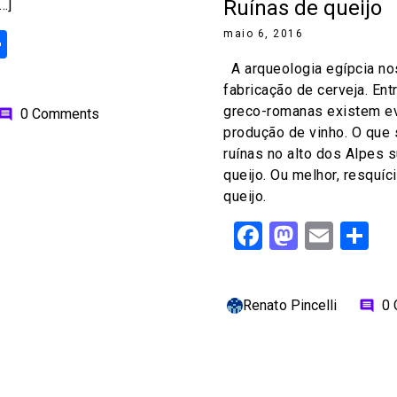
Ruínas de queijo
…]
ok
odon
ail
Share
maio 6, 2016
A arqueologia egípcia nos
fabricação de cerveja. Ent
greco-romanas existem ev
0 Comments
omment
produção de vinho. O que
ruínas no alto dos Alpes 
queijo. Ou melhor, resquíc
queijo.
Facebook
Mastod
Emai
S
Renato Pincelli
0
comment