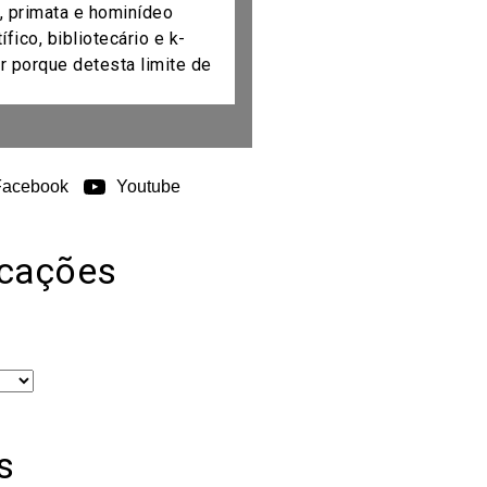
, primata e hominídeo
fico, bibliotecário e k-
r porque detesta limite de
Facebook
Youtube
icações
s