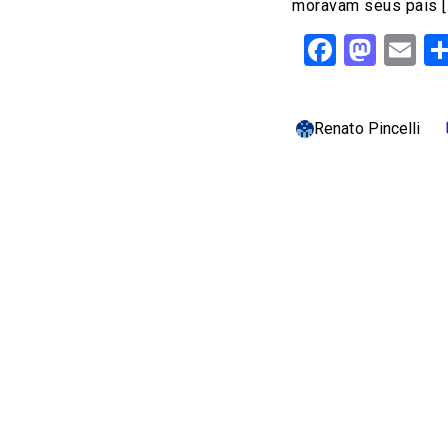
moravam seus pais [
Facebo
Mast
Em
Renato Pincelli
c