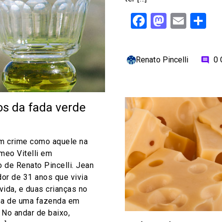
Facebook
Mastod
Emai
S
Renato Pincelli
0
comment
os da fada verde
m crime como aquele na
meo Vitelli em
o de Renato Pincelli. Jean
dor de 31 anos que vivia
ida, e duas crianças no
sa de uma fazenda em
 No andar de baixo,