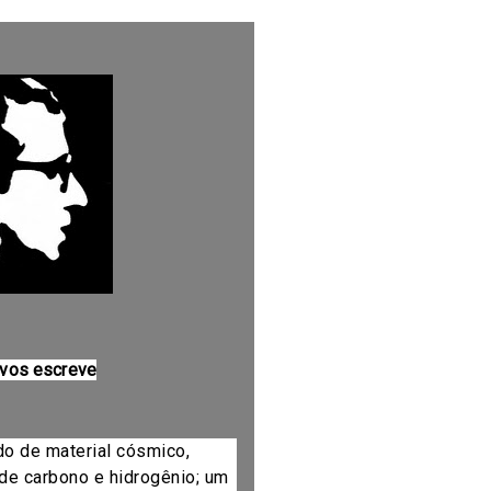
 vos escreve
do de material cósmico,
de carbono e hidrogênio; um