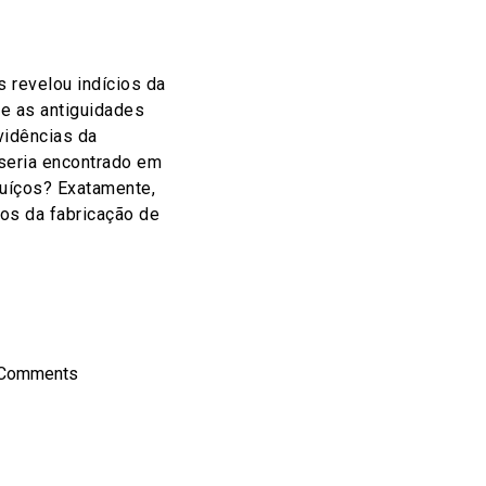
 revelou indícios da
re as antiguidades
idências da
 seria encontrado em
suíços? Exatamente,
ios da fabricação de
on
l
hare
 Comments