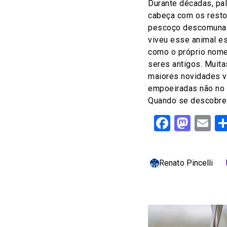
Durante décadas, pa
cabeça com os resto
pescoço descomunal
viveu esse animal es
como o próprio nome
seres antigos. Muita
maiores novidades v
empoeiradas não no
Quando se descobre 
Facebo
Mast
Em
Renato Pincelli
c