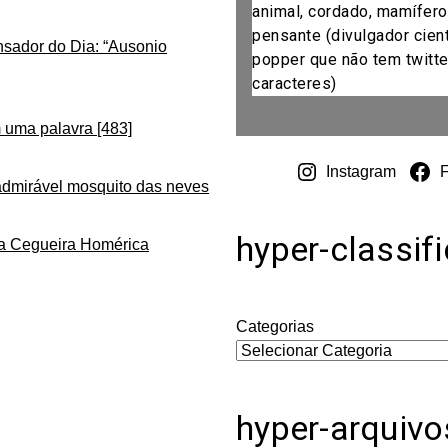
animal, cordado, mamífero
pensante (divulgador cientí
nsador do Dia: “Ausonio
popper que não tem twitte
caracteres)
 uma palavra [483]
Instagram
admirável mosquito das neves
hyper-classif
da Cegueira Homérica
Categorias
hyper-arquivo