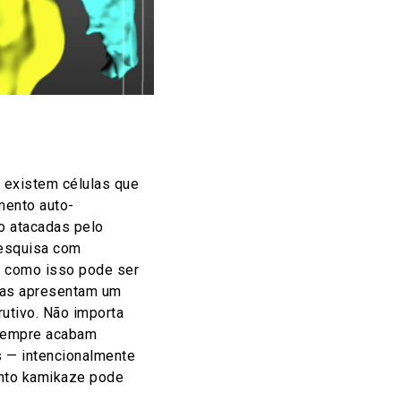
, existem células que
ento auto-
o atacadas pelo
pesquisa com
a como isso pode ser
as apresentam um
utivo. Não importa
sempre acabam
s — intencionalmente
nto kamikaze pode