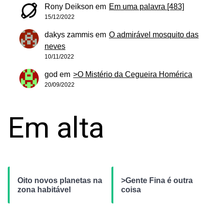
Rony Deikson
em
Em uma palavra [483]
15/12/2022
dakys zammis
em
O admirável mosquito das
neves
10/11/2022
god
em
>O Mistério da Cegueira Homérica
20/09/2022
Em alta
Oito novos planetas na
>Gente Fina é outra
zona habitável
coisa