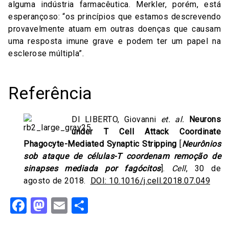
alguma indústria farmacêutica. Merkler, porém, está
esperançoso: “os princípios que estamos descrevendo
provavelmente atuam em outras doenças que causam
uma resposta imune grave e podem ter um papel na
esclerose múltipla”.
Referência
DI LIBERTO, Giovanni
et. al.
Neurons
under T Cell Attack Coordinate
Phagocyte-Mediated Synaptic Stripping
[
Neurônios
sob ataque de células-T coordenam remoção de
sinapses mediada por fagócitos
].
Cell
, 30 de
agosto de 2018.
DOI: 10.1016/j.cell.2018.07.049
Facebook
Mastodon
Email
Share