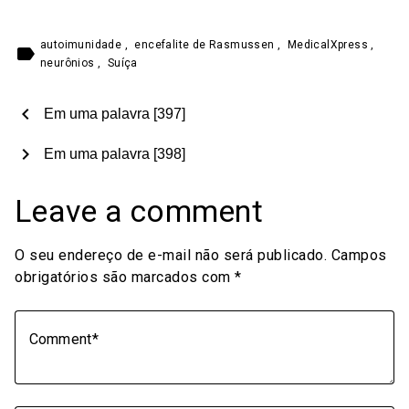
autoimunidade
,
encefalite de Rasmussen
,
MedicalXpress
,
label
neurônios
,
Suíça
chevron_left
Em uma palavra [397]
chevron_right
Em uma palavra [398]
Leave a comment
O seu endereço de e-mail não será publicado.
Campos
obrigatórios são marcados com
*
Comment