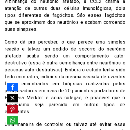
vizinhança do neurônio afetado, a CCL2 chama a
atenção de outras duas células imunológicas, dois
tipos diferentes de fagócitos. São esses fagócitos
que se aproximam dos neurônios e acabam corroendo
suas sinapses.
Como dá pra perceber, o que parece uma simples
reação e talvez um pedido de socorro do neurônio
afetado acaba sendo um comportamento auto-
destrutivo (essa é outra semelhança entre neurônios e
pessoas auto-destrutivas). Embora o estudo tenha sido
feito com ratos, indícios da mesma cascata de eventos
foram encontrados em biópsias realizadas pelos
pesquisadores em mais de 20 pacientes portadores de
ER. Para Merkler e seus colegas, é possível que o
mecanismo seja parecido em outros tipos de
encefalites.
Uma maneira de controlar ou talvez até evitar esse