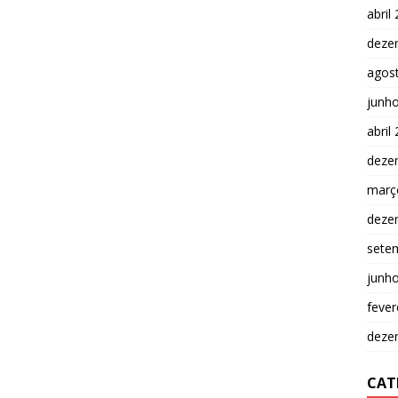
abril
deze
agos
junh
abril
deze
març
deze
sete
junh
fever
deze
CAT