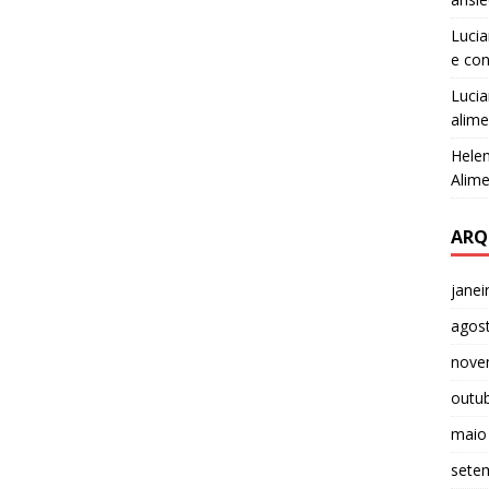
Luci
e co
Luci
alime
Helen
Alime
ARQ
janei
agos
nove
outu
maio
sete