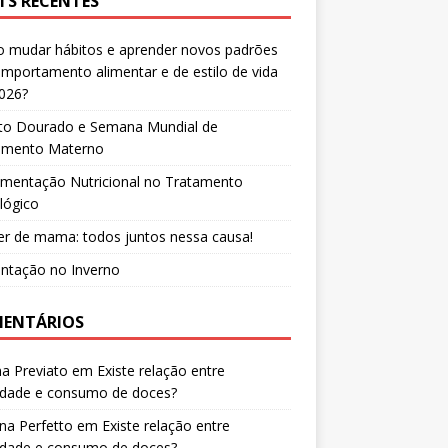
TS RECENTES
 mudar hábitos e aprender novos padrões
mportamento alimentar e de estilo de vida
026?
to Dourado e Semana Mundial de
tamento Materno
ementação Nutricional no Tratamento
lógico
r de mama: todos juntos nessa causa!
entação no Inverno
ENTÁRIOS
a Previato
em
Existe relação entre
edade e consumo de doces?
na Perfetto
em
Existe relação entre
edade e consumo de doces?