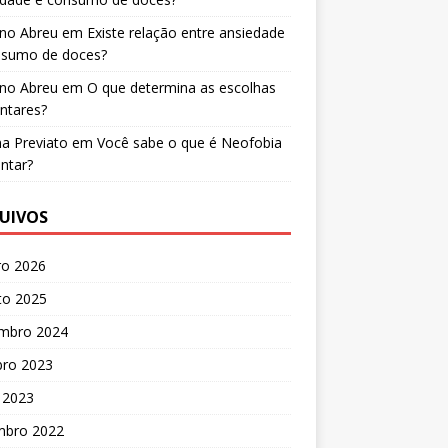
ano Abreu
em
Existe relação entre ansiedade
nsumo de doces?
ano Abreu
em
O que determina as escolhas
ntares?
a Previato
em
Você sabe o que é Neofobia
ntar?
UIVOS
ro 2026
to 2025
mbro 2024
bro 2023
 2023
mbro 2022