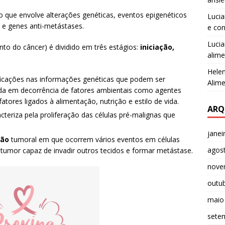
que envolve alterações genéticas, eventos epigenéticos
Luci
e genes anti-metástases.
e co
Luci
to do câncer) é dividido em três estágios:
iniciação,
alime
Helen
cações nas informações genéticas que podem ser
Alime
ida em decorrência de fatores ambientais como agentes
atores ligados à alimentação, nutrição e estilo de vida.
ARQ
cteriza pela proliferação das células pré-malignas que
janei
são
tumoral em que ocorrem vários eventos em células
agos
tumor capaz de invadir outros tecidos e formar metástase.
nove
outu
maio
sete