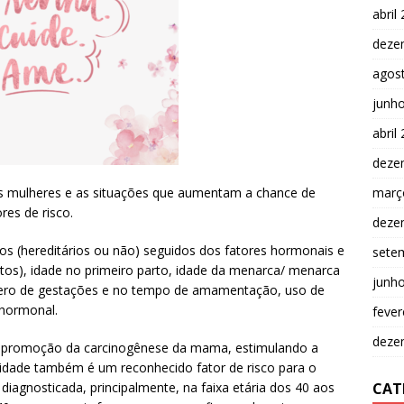
abril
deze
agos
junh
abril
deze
març
 mulheres e as situações que aumentam a chance de
es de risco.
deze
icos (hereditários ou não) seguidos dos fatores hormonais e
sete
tos), idade no primeiro parto, idade da menarca/ menarca
junh
ero de gestações e no tempo de amamentação, uso de
 hormonal.
fever
deze
 promoção da carcinogênese da mama, estimulando a
 a idade também é um reconhecido fator de risco para o
CAT
agnosticada, principalmente, na faixa etária dos 40 aos