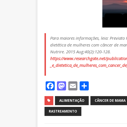
Para maiores informações, leia: Previato 
dietética de mulheres com câncer de mam
Nutrire. 2015 Aug;40(2):120-128.
https://www.researchgate.net/publicati
_e_dietetica_de_mulheres_com_cancer_d
F
M
E
S
a
a
m
h
c
st
ai
ar
ALIMENTAÇÃO
CÂNCER DE MAMA
e
o
l
e
RASTREAMENTO
b
d