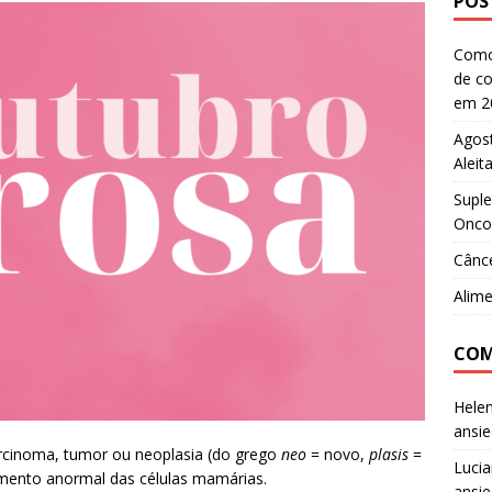
POS
Como
de co
em 2
Agos
Alei
Supl
Onco
Cânce
Alim
COM
Helen
ansi
inoma, tumor ou neoplasia (do grego
neo
= novo,
plasis
=
Lucia
imento anormal das células mamárias.
ansi