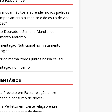
TS RECENTES
 mudar hábitos e aprender novos padrões
mportamento alimentar e de estilo de vida
026?
to Dourado e Semana Mundial de
tamento Materno
ementação Nutricional no Tratamento
lógico
r de mama: todos juntos nessa causa!
entação no Inverno
ENTÁRIOS
a Previato
em
Existe relação entre
edade e consumo de doces?
na Perfetto
em
Existe relação entre
edade e consumo de doces?