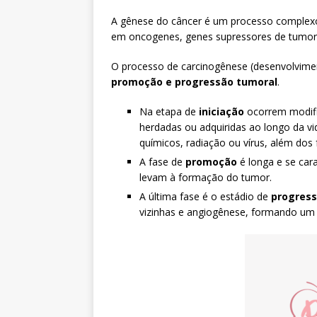
A gênese do câncer é um processo complexo 
em oncogenes, genes supressores de tumor 
O processo de carcinogênese (desenvolvimen
promoção e progressão tumoral
.
Na etapa de
iniciação
ocorrem modifi
herdadas ou adquiridas ao longo da v
químicos, radiação ou vírus, além dos f
A fase de
promoção
é longa e se cara
levam à formação do tumor.
A última fase é o estádio de
progres
vizinhas e angiogênese, formando um 