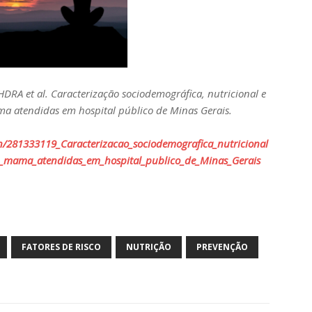
HDRA et al. Caracterização sociodemográfica, nutricional e
a atendidas em hospital público de Minas Gerais.
on/281333119_Caracterizacao_sociodemografica_nutricional
e_mama_atendidas_em_hospital_publico_de_Minas_Gerais
FATORES DE RISCO
NUTRIÇÃO
PREVENÇÃO