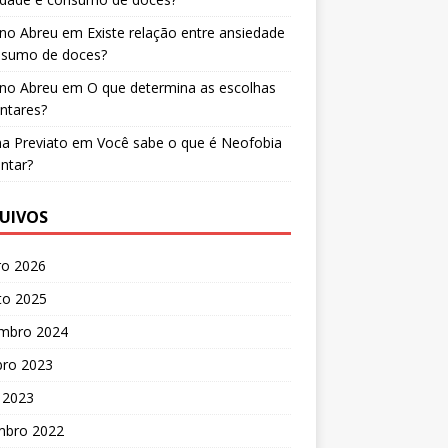
ano Abreu
em
Existe relação entre ansiedade
nsumo de doces?
ano Abreu
em
O que determina as escolhas
ntares?
a Previato
em
Você sabe o que é Neofobia
ntar?
UIVOS
ro 2026
to 2025
mbro 2024
bro 2023
 2023
mbro 2022