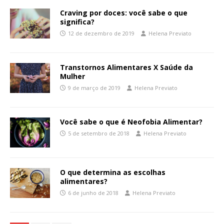
Craving por doces: você sabe o que
significa?
12 de dezembro de 2019
Helena Previato
Transtornos Alimentares X Saúde da
Mulher
9 de março de 2019
Helena Previato
Você sabe o que é Neofobia Alimentar?
5 de setembro de 2018
Helena Previato
O que determina as escolhas
alimentares?
6 de junho de 2018
Helena Previato