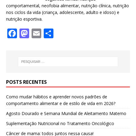
comportamental, neofobia alimentar, nutrição clínica, nutrição
nos ciclos da vida (criança, adolescente, adulto e idoso) e
nutrição esportiva.
F
M
E
S
a
a
m
h
c
st
ai
ar
e
o
l
e
b
d
o
o
POSTS RECENTES
o
n
Como mudar hábitos e aprender novos padrões de
k
comportamento alimentar e de estilo de vida em 2026?
Agosto Dourado e Semana Mundial de Aleitamento Materno
Suplementação Nutricional no Tratamento Oncológico
Câncer de mama: todos juntos nessa causa!