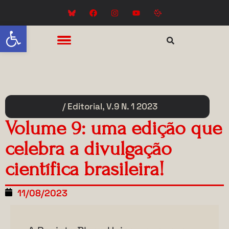
Abrir a barra de ferramentas
/ Editorial
,
V.9 N. 1 2023
Volume 9: uma edição que
celebra a divulgação
científica brasileira!
11/08/2023