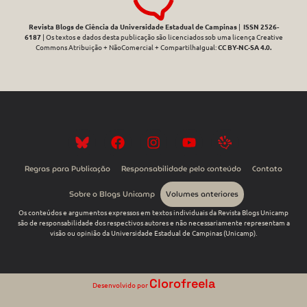
Revista Blogs de Ciência da Universidade Estadual de Campinas
|
ISSN 2526-
6187
| Os textos e dados desta publicação são licenciados sob uma licença Creative
Commons Atribuição + NãoComercial + CompartilhaIgual:
CC BY-NC-SA 4.0
.
Regras para Publicação
Responsabilidade pelo conteúdo
Contato
Sobre o Blogs Unicamp
Volumes anteriores
Os conteúdos e argumentos expressos em textos individuais da Revista Blogs Unicamp
são de responsabilidade dos respectivos autores e não necessariamente representam a
visão ou opinião da Universidade Estadual de Campinas (Unicamp).
Clorofreela
Desenvolvido por