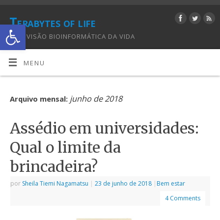
Terabytes of life
Abrir a barra de ferramentas
UMA VISÃO BIOINFORMÁTICA DA VIDA
MENU
junho de 2018
Arquivo mensal:
Assédio em universidades:
Qual o limite da
brincadeira?
por
Sheila Tiemi Nagamatsu
|
23 de junho de 2018
|
Bem estar
4 Comments