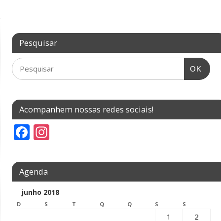
Pesquisar
OK
Acompanhem nossas redes sociais!
F
In
ac
st
e
a
Agenda
b
gr
o
a
junho 2018
D
o
S
m
T
Q
Q
S
S
1
2