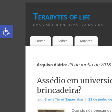
Terabytes of life
Abrir a barra de ferramentas
UMA VISÃO BIOINFORMÁTICA DA VIDA
Home
Sobre
Autores
23 de junho de 2018
Arquivo diário:
Assédio em universid
brincadeira?
por
Sheila Tiemi Nagamatsu
|
23 de junho d
Quando nós pensamos e