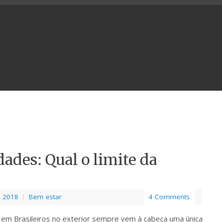
ades: Qual o limite da
e 2018
|
Bem estar
4 Comments
m Brasileiros no exterior sempre vem à cabeça uma única