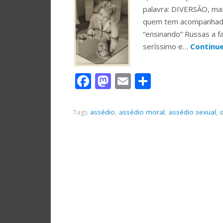
palavra: DIVERSÃO, ma
quem tem acompanhado a
“ensinando” Russas a f
seríssimo e…
Continu
Facebook
Mastodon
Email
Share
Tags
assédio
,
assédio moral
,
assédio sexual
,