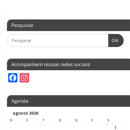
Pesquisar
OK
Acompanhem nossas redes sociais!
F
In
ac
st
e
a
Agenda
b
gr
o
a
agosto 2026
D
o
S
m
T
Q
Q
S
S
1