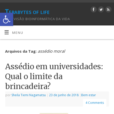
Terabytes of life
Abrir a barra de ferramentas
UMA VISÃO BIOINFORMÁTICA DA VIDA
MENU
assédio moral
Arquivos da Tag:
Assédio em universidades:
Qual o limite da
brincadeira?
por
Sheila Tiemi Nagamatsu
|
23 de junho de 2018
|
Bem estar
4 Comments