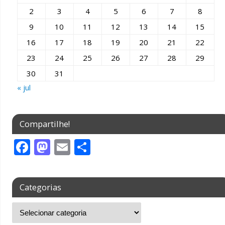
k
2
3
4
5
6
7
8
9
10
11
12
13
14
15
16
17
18
19
20
21
22
23
24
25
26
27
28
29
30
31
« jul
Compartilhe!
F
M
E
S
ac
as
m
h
e
to
ai
ar
Categorias
b
d
l
e
o
o