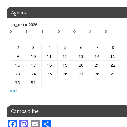
e
a
Agenda
b
gr
o
a
agosto 2026
D
o
S
m
T
Q
Q
S
S
1
k
2
3
4
5
6
7
8
9
10
11
12
13
14
15
16
17
18
19
20
21
22
23
24
25
26
27
28
29
30
31
« jul
Compartilhe!
F
M
E
S