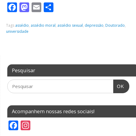
Facebook
Mastodon
Email
Share
Tags
assédio
,
assédio moral
,
assédio sexual
,
depressão
,
Doutorado
,
universidade
Pesquisar
OK
Acompanhem nossas redes sociais!
F
In
ac
st