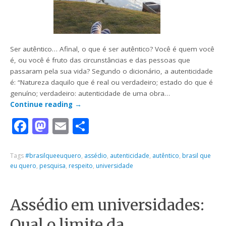
Ser autêntico… Afinal, o que é ser autêntico? Você é quem você
é, ou você é fruto das circunstâncias e das pessoas que
passaram pela sua vida? Segundo o dicionário, a autenticidade
é: “Natureza daquilo que é real ou verdadeiro; estado do que é
genuíno; verdadeiro: autenticidade de uma obra…
Continue reading
→
Facebook
Mastodon
Email
Share
Tags
#brasilqueeuquero
,
assédio
,
autenticidade
,
autêntico
,
brasil que
eu quero
,
pesquisa
,
respeito
,
universidade
Assédio em universidades:
Qual o limite da