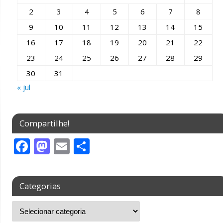
k
2
3
4
5
6
7
8
9
10
11
12
13
14
15
16
17
18
19
20
21
22
23
24
25
26
27
28
29
30
31
« jul
Compartilhe!
F
M
E
S
ac
as
m
h
e
to
ai
ar
Categorias
b
d
l
e
o
o