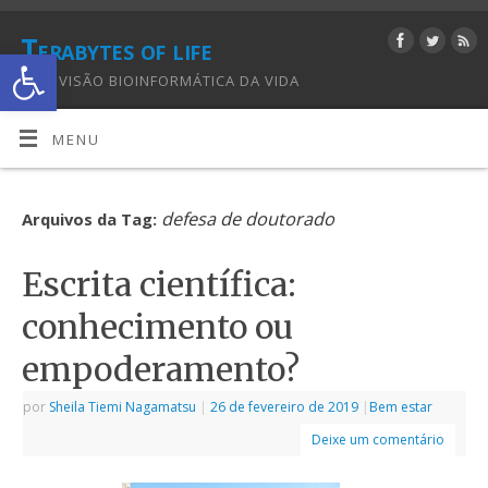
Terabytes of life
Abrir a barra de ferramentas
UMA VISÃO BIOINFORMÁTICA DA VIDA
MENU
defesa de doutorado
Arquivos da Tag:
Escrita científica:
conhecimento ou
empoderamento?
por
Sheila Tiemi Nagamatsu
|
26 de fevereiro de 2019
|
Bem estar
Deixe um comentário