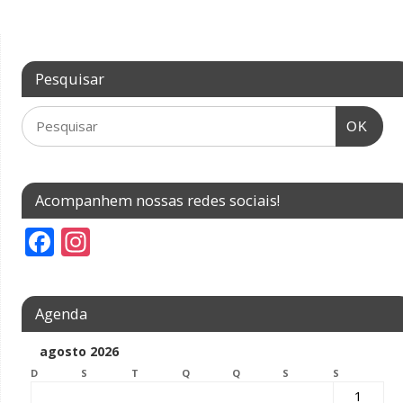
Pesquisar
OK
Acompanhem nossas redes sociais!
F
In
ac
st
e
a
Agenda
b
gr
o
a
agosto 2026
D
o
S
m
T
Q
Q
S
S
1