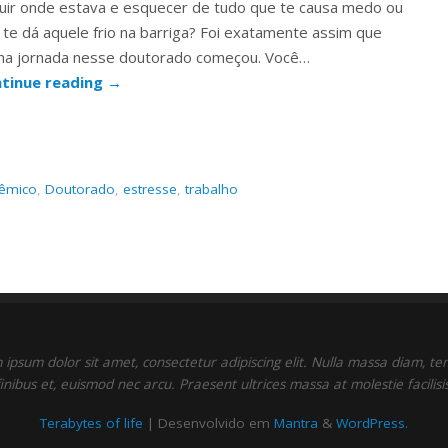
uir onde estava e esquecer de tudo que te causa medo ou
 te dá aquele frio na barriga? Foi exatamente assim que
ha jornada nesse doutorado começou. Você…
tinue reading
→
dêmico
,
Doutorado
,
estresse
,
trabalho
ipsum dolor sit amet, consectetur adipiscing elit. Nulla massa diam, t
finibus et, euismod nec arcu. Praesent ultrices massa at molestie facilisis
Terabytes of life
| Desenvolvido em
Mantra
&
WordPress.