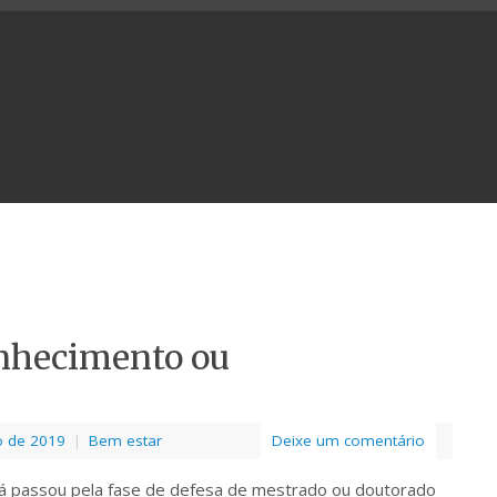
conhecimento ou
o de 2019
|
Bem estar
Deixe um comentário
á passou pela fase de defesa de mestrado ou doutorado