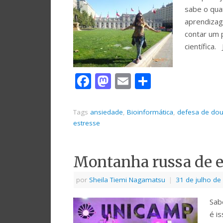
sabe o qua
aprendiza
contar um 
científica
Facebook
Mastodon
Email
Share
Tags
ansiedade
,
Bioinformática
,
defesa de do
estresse
Montanha russa de e
por
Sheila Tiemi Nagamatsu
|
31 de julho de
Sab
é i