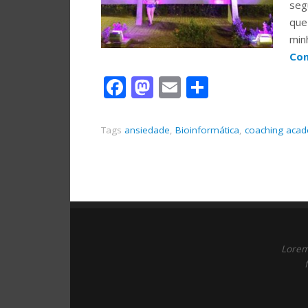
seg
que
min
Con
Facebook
Mastodon
Email
Share
Tags
ansiedade
,
Bioinformática
,
coaching aca
Lorem 