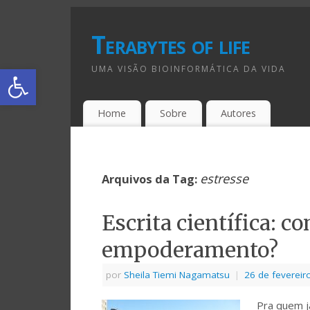
Terabytes of life
Abrir a barra de ferramentas
UMA VISÃO BIOINFORMÁTICA DA VIDA
Home
Sobre
Autores
estresse
Arquivos da Tag:
Escrita científica: 
empoderamento?
por
Sheila Tiemi Nagamatsu
|
26 de fevereir
Pra quem j