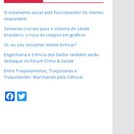
O isolamento social está funcionando? Os memes
respondem
Semanas cruciais para o sistema de saúde
brasileiro: o risco do colapso em gráficos
Oi, eu sou Unicamp! Vamos brincar?
Engenharia e Ciência dos Dados também serão
destaque no Fórum Clima & Saúde
Entre Traquitaninhas, Traquitanas e
Traquitanões: Marchando pela Ciência!
F
T
a
w
c
itt
e
er