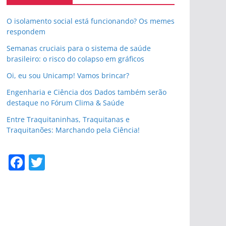
O isolamento social está funcionando? Os memes
respondem
Semanas cruciais para o sistema de saúde
brasileiro: o risco do colapso em gráficos
Oi, eu sou Unicamp! Vamos brincar?
Engenharia e Ciência dos Dados também serão
destaque no Fórum Clima & Saúde
Entre Traquitaninhas, Traquitanas e
Traquitanões: Marchando pela Ciência!
F
T
a
w
c
itt
e
er