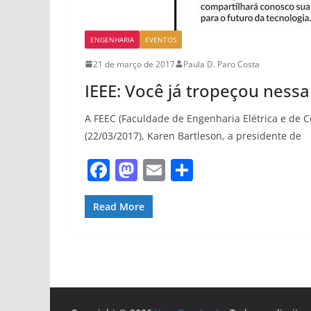
ENGENHARIA
EVENTOS
21 de março de 2017
Paula D. Paro Costa
IEEE: Você já tropeçou nessa 
A FEEC (Faculdade de Engenharia Elétrica e de 
(22/03/2017), Karen Bartleson, a presidente de
F
M
E
S
a
a
m
h
c
st
ai
ar
Read More
e
o
l
e
b
d
o
o
o
n