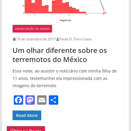
VISUALIZAÇÃO DE DADOS
19 de setembro de 2017
Paula D. Paro Costa
Um olhar diferente sobre os
terremotos do México
Essa noite, ao assistir o noticiário com minha filha de
11 anos, testemunhei ela impressionada com as
imagens do terremoto
F
M
E
S
a
a
m
h
c
st
ai
ar
Read More
e
o
l
e