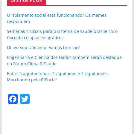
Últimos Posts
b
d
o
o
O isolamento social está funcionando? Os memes
respondem
o
n
Semanas cruciais para o sistema de saúde brasileiro: o
k
risco do colapso em gráficos
Oi, eu sou Unicamp! Vamos brincar?
Engenharia e Ciência dos Dados também serão destaque
no Fórum Clima & Saúde
Entre Traquitaninhas, Traquitanas e Traquitanões:
Marchando pela Ciência!
F
T
a
w
c
itt
e
er