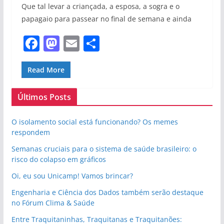
Que tal levar a criançada, a esposa, a sogra e o
papagaio para passear no final de semana e ainda
F
M
E
S
a
a
m
h
c
st
ai
ar
Read More
e
o
l
e
Últimos Posts
b
d
o
o
O isolamento social está funcionando? Os memes
respondem
o
n
Semanas cruciais para o sistema de saúde brasileiro: o
k
risco do colapso em gráficos
Oi, eu sou Unicamp! Vamos brincar?
Engenharia e Ciência dos Dados também serão destaque
no Fórum Clima & Saúde
Entre Traquitaninhas, Traquitanas e Traquitanões: