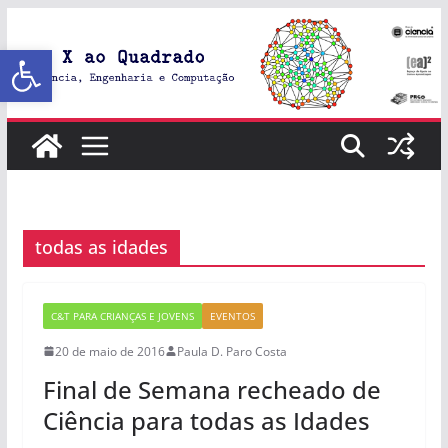
Abrir a barra de ferramentas
todas as idades
C&T PARA CRIANÇAS E JOVENS
EVENTOS
20 de maio de 2016
Paula D. Paro Costa
Final de Semana recheado de
Ciência para todas as Idades