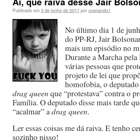
Ai, que raiva desse Jair Bolso
Publicado em
3 de junho de 2011
por
cognando1
No último dia 1 de jun
do PP-RJ, Jair Bolsonar
mais um episódio no m
Durante a Marcha pela 
várias pessoas que prot
projeto de lei que prop
homofobia, o deputado
drag queen
que “protestava” contra o p
Família. O deputado disse mais tarde qu
“acalmar” a
drag queen
.
Ler essas coisas me dá raiva. E tenho ce
sozinho nisso!