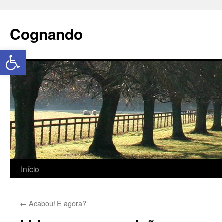
Cognando
Abrir a barra de ferramentas
Início
←
Acabou! E agora?