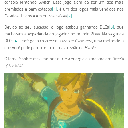
console Nintendo Switch. Esse jogo além de ser um dos mais
premiados e bem cotados
[1]
, é um dos jogos mais vendidos nos
Estados Unidos e em outros países
[2]
.
Devido ao seu sucesso, o jogo acabou ganhando DLCs
[3]
, que
melhoram a experiência do jogador no mundo
Zelda
. Na segunda
DLCs
[4]
, você ganha o acesso a
Master Cycle Zero
, uma motocicleta
que você pode percorrer por toda a região de
Hyrule
.
O tema é sobre essa motocicleta, e a energia da mesma em
Breath
of the Wild
.