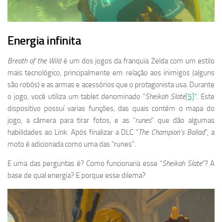
Energia infinita
Breath of the Wild
é um dos jogos da franquia Zelda com um estilo
mais tecnológico, principalmente em relação aos inimigos (alguns
são robôs) e as armas e acessórios que o protagonista usa. Durante
o jogo, você utiliza um tablet denominado “
Sheikah Slate
[5]
”. Este
dispositivo possuí varias funções, das quais contêm o mapa do
jogo, a câmera para tirar fotos, e as “
runes
” que dão algumas
habilidades ao Link. Após finalizar a DLC “
The Champion’s Ballad
”, a
moto é adicionada como uma das “runes”.
E uma das perguntas é? Como funcionaria esse “
Sheikah Slate
”? A
base de qual energia? E porque esse dilema?