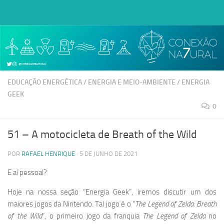
Skip to content
Abrir a barra de ferramentas
EDUCAÇÃO ENERGÉTICA
/
ENERGIA E MEIO-AMBIENTE
/
ENERGIA
GEEK
0
51 – A motocicleta de Breath of the Wild
POR
RAFAEL HENRIQUE
·
5 DE JUNHO DE 2021
E aí pessoal?
Hoje na nossa seção “Energia Geek”, iremos discutir um dos
maiores jogos da Nintendo. Tal jogo é o “
The Legend of Zelda: Breath
of the Wild
”, o primeiro jogo da franquia
The Legend of Zelda
no