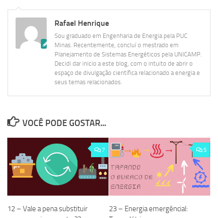
Rafael Henrique
Sou graduado em Engenharia de Energia pela PUC
Minas. Recentemente, concluí o mestrado em
Planejamento de Sistemas Energéticos pela UNICAMP.
Decidi dar inicio a este blog, com o intuito de abrir o
espaço de divulgação científica relacionado a energia e
seus temas relacionados.
VOCÊ PODE GOSTAR...
7
5
12 – Vale a pena substituir
23 – Energia emergêncial: