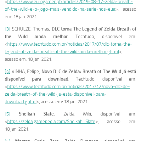
<
https://www.eurogamer.pt/articles/2019-08-17-zelda-breath-
of-the-wild-e-o-jogo-mais-vendido-na-serie-nos-eua
>, acesso
em: 18 jan. 2021.
[3]
SCHULZE, Thomas,
DLC torna The Legend of Zelda Breath of
the Wild ainda melhor
, Techtudo, disponível em:
<
https://www.techtudo.com.br/noticias/2017/07/dlc-torna-the-
legend-of-zelda-breath-of-the-wild-ainda-melhor.ghtml
>,
acesso em: 18 jan. 2021.
[4]
VINHA, Felipe,
Novo DLC de Zelda: Breath of The Wild já está
disponível para download
, Techtudo, disponível em:
<
https://www.techtudo.com.br/noticias/2017/12/novo-dlc-de-
zelda-breath-of-the-wild-ja-esta-disponivel-para-
download.ghtml
>, acesso em: 18 jan. 2021.
[5]
Sheikah Slate
, Zelda Wiki, disponível em:
<
https://zelda.gamepedia.com/Sheikah_Slate
>, acesso em:
18 jan. 2021.