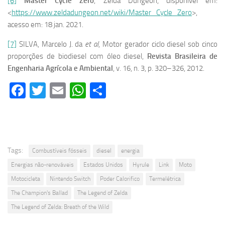
[6]
Master Cycle Zero
, Zelda Dungeon, disponível em:
<
https://www.zeldadungeon.net/wiki/Master_Cycle_Zero
>,
acesso em: 18 jan. 2021.
[7]
SILVA, Marcelo J. da
et al
, Motor gerador ciclo diesel sob cinco
proporções de biodiesel com óleo diesel,
Revista Brasileira de
Engenharia Agrícola e Ambiental
, v. 16, n. 3, p. 320–326, 2012.
Facebook
Twitter
Email
WhatsApp
Share
Tags:
Combustíveis fósseis
diesel
energia
Energias não-renováveis
Estados Unidos
Hyrule
Link
Moto
Motocicleta
Nintendo Switch
Poder Calorifico
Termelétrica
The Champion's Ballad
The Legend of Zelda
The Legend of Zelda: Breath of the Wild