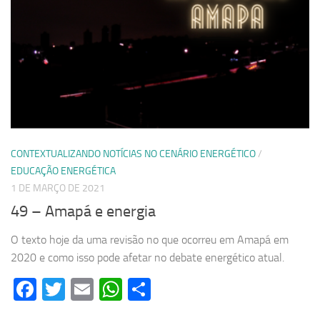
CONTEXTUALIZANDO NOTÍCIAS NO CENÁRIO ENERGÉTICO
/
EDUCAÇÃO ENERGÉTICA
1 DE MARÇO DE 2021
49 – Amapá e energia
O texto hoje da uma revisão no que ocorreu em Amapá em
2020 e como isso pode afetar no debate energético atual.
Facebook
Twitter
Email
WhatsApp
Share