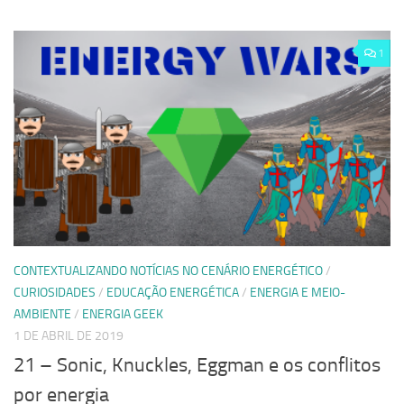
1
CONTEXTUALIZANDO NOTÍCIAS NO CENÁRIO ENERGÉTICO
/
CURIOSIDADES
/
EDUCAÇÃO ENERGÉTICA
/
ENERGIA E MEIO-
AMBIENTE
/
ENERGIA GEEK
1 DE ABRIL DE 2019
21 – Sonic, Knuckles, Eggman e os conflitos
por energia