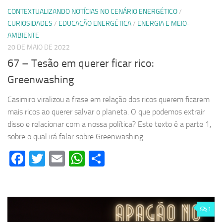
CONTEXTUALIZANDO NOTÍCIAS NO CENÁRIO ENERGÉTICO
/
CURIOSIDADES
/
EDUCAÇÃO ENERGÉTICA
/
ENERGIA E MEIO-
AMBIENTE
20 DE MAIO DE 2022
67 – Tesão em querer ficar rico:
Greenwashing
Casimiro viralizou a frase em relação dos ricos querem ficarem
mais ricos ao querer salvar o planeta. O que podemos extrair
disso e relacionar com a nossa política? Este texto é a parte 1,
sobre o qual irá falar sobre Greenwashing.
Facebook
Twitter
Email
WhatsApp
Share
1