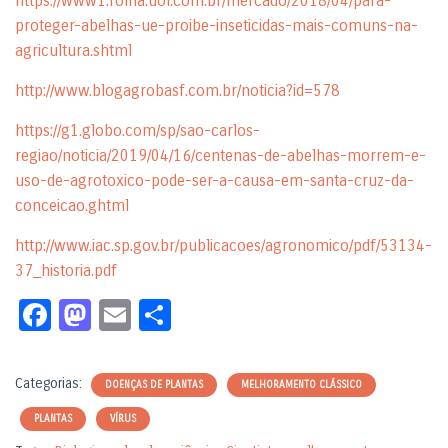
https://www1.folha.uol.com.br/mercado/2018/04/para-
proteger-abelhas-ue-proibe-inseticidas-mais-comuns-na-
agricultura.shtml
http://www.blogagrobasf.com.br/noticia?id=578
https://g1.globo.com/sp/sao-carlos-
regiao/noticia/2019/04/16/centenas-de-abelhas-morrem-e-
uso-de-agrotoxico-pode-ser-a-causa-em-santa-cruz-da-
conceicao.ghtml
http://www.iac.sp.gov.br/publicacoes/agronomico/pdf/53134-
37_historia.pdf
Fa
M
E
S
c
as
m
h
e
to
ail
ar
Categorias:
DOENÇAS DE PLANTAS
MELHORAMENTO CLÁSSICO
b
d
e
PLANTAS
VÍRUS
o
o