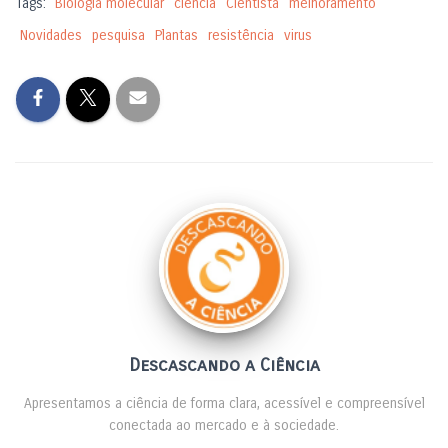
Tags:
Biologia molecular
ciência
Cientista
melhoramento
o
n
Novidades
pesquisa
Plantas
resistência
virus
k
Descascando a Ciência
Apresentamos a ciência de forma clara, acessível e compreensível
conectada ao mercado e à sociedade.