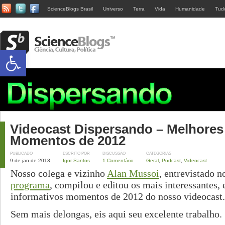
ScienceBlogs Brasil
Universo
Terra
Vida
Humanidade
Tud
Abrir a barra de ferramentas
Videocast Dispersando – Melhores
Momentos de 2012
PUBLICADO
ESCRITO POR
DISCUSSÃO
CATEGORIAS
9 de jan de 2013
Igor Santos
1 Comentário
Geral
,
Podcast
,
Videocast
Nosso colega e vizinho
Alan Mussoi
, entrevistado 
programa
, compilou e editou os mais interessantes,
informativos momentos de 2012 do nosso videocast.
Sem mais delongas, eis aqui seu excelente trabalho.