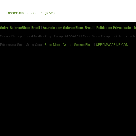
Dispersando
-
Content (RSS)
Sobre ScienceBlogs Brasil
|
Anuncie com ScienceBlogs Brasil
|
Política de Privacidade
|
T
ScienceBlogs por Seed Media Group. Group. ©2006-2011 Seed Media Group LLC. Todos direito
Páginas da Seed Media Group
Seed Media Group
|
ScienceBlogs
|
SEEDMAGAZINE.COM