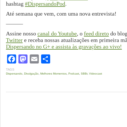
hashtag
#DispersandoPod
.
Até semana que vem, com uma nova entrevista!
———
Assine nosso
canal do Youtube
, o
feed direto
do blog
Twitter
e receba nossas atualizações em primeira m
Dispersando no G+ e assista às gravações ao vivo!
Facebook
Mastodon
Email
Share
TAGS
Dispersando
,
Divulgação
,
Melhores Momentos
,
Podcast
,
SBBr
,
Videocast