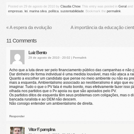
Posted on
29 de agosto de 2010
by
Claudia Chow
. This entry was posted in
Geral
and 
empresas
,
lei
,
marina silva
,
política
,
sustentabilidade
. Bookmark the
permalink
.
«
A espera da evolução
A importância da educação cientí
11
Comments
Luiz Bento
29 de agosto de 2010 - 20:02
|
Permalink
Acho que a luta deve ser pelo financiamento público das campanhas e não p
Dar dinheiro de forma individual é uma medida louvável, mas não ataca a ra
Quanto a escolher um candidato que pense no meio ambiente ou não eu pre
mais a esquerda. Ambientalismo associado ao neoliberalismo é algo que eu
imaginar. Tudo o que o PV fala é muito bonito, mas efetivamente fazer isso já
olhada nos partidos que o Pv apoia ou que são apoiados pelo PV.
Os partidos ditos de esquerda têm seus problemas com coligações, mas o d
bancada ruralista e ao DEM não descem.
Não consigo entender um ambientalismo de direita.
Responder
Vitor F. pamplna