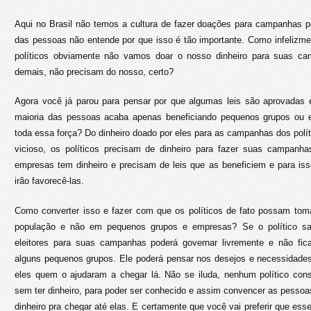
Aqui no Brasil não temos a cultura de fazer doações para campanhas pol
das pessoas não entende por que isso é tão importante. Como infelizm
políticos obviamente não vamos doar o nosso dinheiro para suas cam
demais, não precisam do nosso, certo?
Agora você já parou para pensar por que algumas leis são aprovadas e
maioria das pessoas acaba apenas beneficiando pequenos grupos ou
toda essa força? Do dinheiro doado por eles para as campanhas dos polít
vicioso, os políticos precisam de dinheiro para fazer suas campanh
empresas tem dinheiro e precisam de leis que as beneficiem e para is
irão favorecê-las.
Como converter isso e fazer com que os políticos de fato possam to
população e não em pequenos grupos e empresas? Se o político sab
eleitores para suas campanhas poderá governar livremente e não fic
alguns pequenos grupos. Ele poderá pensar nos desejos e necessidades 
eles quem o ajudaram a chegar lá. Não se iluda, nenhum político con
sem ter dinheiro, para poder ser conhecido e assim convencer as pessoas
dinheiro pra chegar até elas. E certamente que você vai preferir que esse