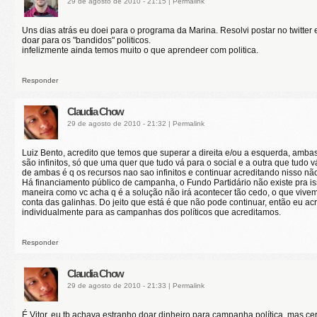
29 de agosto de 2010 - 21:15
|
Permalink
Uns dias atrás eu doei para o programa da Marina. Resolvi postar no twitter e 
doar para os "bandidos" politicos.
infelizmente ainda temos muito o que aprendeer com politica.
Responder
Claudia Chow
29 de agosto de 2010 - 21:32
|
Permalink
Luiz Bento, acredito que temos que superar a direita e/ou a esquerda, amba
são infinitos, só que uma quer que tudo vá para o social e a outra que tudo 
de ambas é q os recursos nao sao infinitos e continuar acreditando nisso não
Há financiamento público de campanha, o Fundo Partidário não existe pra i
maneira como vc acha q é a solução não irá acontecer tão cedo, o que vive
conta das galinhas. Do jeito que está é que não pode continuar, então eu a
individualmente para as campanhas dos políticos que acreditamos.
Responder
Claudia Chow
29 de agosto de 2010 - 21:33
|
Permalink
É Vitor, eu tb achava estranho doar dinheiro para campanha política, mas ce