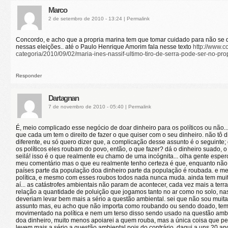
Marco
2 de setembro de 2010 - 13:24
|
Permalink
Concordo, e acho que a propria marina tem que tomar cuidado para não se 
nessas eleições.. até o Paulo Henrique Amorim fala nesse texto
http://www.c
categoria/2010/09/02/maria-ines-nassif-ultimo-tiro-de-serra-pode-ser-no-pro
Responder
Dartagnan
7 de novembro de 2010 - 05:40
|
Permalink
É, meio complicado esse negócio de doar dinheiro para os políticos ou não.
que cada um tem o direito de fazer o que quiser com o seu dinheiro. não tô 
diferente, eu só quero dizer que, a complicação desse assunto é o seguinte
os políticos eles roubam do povo, então, o que fazer? dá o dinheiro suado, 
seilá! isso é o que realmente eu chamo de uma incógnita... olha gente espero
meu comentário mas o que eu realmente tenho certeza é que, enquanto não s
países parte da população doa dinheiro parte da população é roubada. e 
política, e mesmo com esses roubos todos nada nunca muda. ainda tem mui
aí... as catástrofes ambientais não param de acontecer, cada vez mais a terr
relação a quantidade de poluição que jogamos tanto no ar como no solo, nas
deveriam levar bem mais a sério a questão ambiental. sei que não sou muita
assunto mas, eu acho que não importa como roubando ou sendo doado, tem
movimentado na política e nem um terso disso sendo usado na questão ambie
doa dinheiro, muito menos apoiarei a quem rouba, mas a única coisa que p
levem mais a sério a questão ambiental pois do contrário, daqui a uns 20 