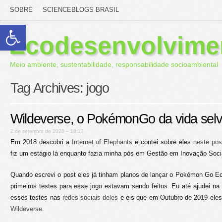
SOBRE
SCIENCEBLOGS BRASIL
Abrir a barra de ferramentas
Ecodesenvolvime
Meio ambiente, sustentabilidade, responsabilidade socioambiental
Tag Archives:
jogo
Wildeverse, o PokémonGo da vida se
2 de setembro de 2020 – 18:17
Em 2018 descobri a
Internet of Elephants
e contei sobre eles
neste pos
fiz um estágio lá enquanto fazia minha pós em Gestão em Inovação Soci
Quando escrevi o post eles já tinham planos de lançar o Pokémon Go Ec
primeiros testes para esse jogo estavam sendo feitos. Eu até ajudei n
esses testes nas
redes sociais deles
e eis que em Outubro de 2019 eles
Wildeverse
.