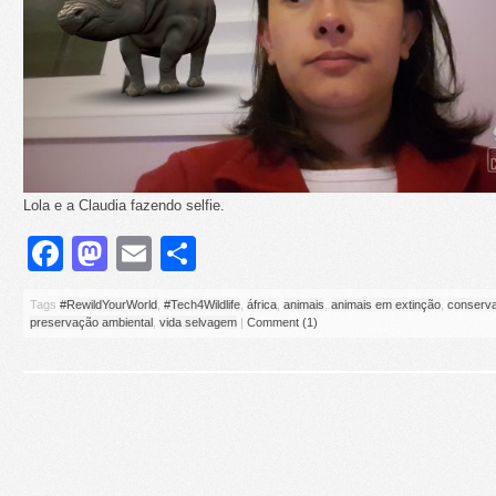
Lola e a Claudia fazendo selfie.
Facebook
Mastodon
Email
Share
Tags
#RewildYourWorld
,
#Tech4Wildlife
,
áfrica
,
animais
,
animais em extinção
,
conserv
preservação ambiental
,
vida selvagem
|
Comment (1)