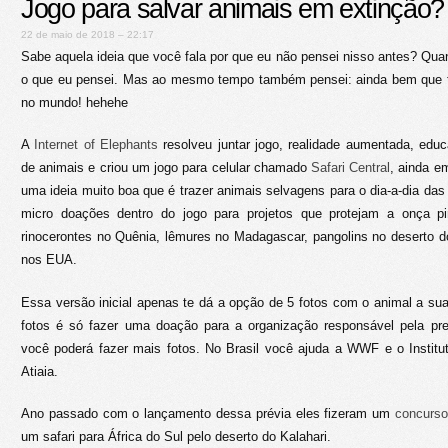
Jogo para salvar animais em extinção?
22 de maio de 2018 – 22:17
Sabe aquela ideia que você fala por que eu não pensei nisso antes? Quan
o que eu pensei. Mas ao mesmo tempo também pensei: ainda bem que t
no mundo! hehehe
A
Internet of Elephants
resolveu juntar jogo, realidade aumentada, edu
de animais e criou um jogo para celular chamado
Safari Central
, ainda e
uma ideia muito boa que é trazer animais selvagens para o dia-a-dia das
micro doações dentro do jogo para projetos que protejam a onça pin
rinocerontes no Quênia, lêmures no Madagascar, pangolins no deserto d
nos EUA.
Essa versão inicial apenas te dá a opção de 5 fotos com o animal a su
fotos é só fazer uma doação para a organização responsável pela pr
você poderá fazer mais fotos. No Brasil você ajuda a WWF e o Instit
Atiaia.
Ano passado com o lançamento dessa prévia eles fizeram um
concurso 
um safari para África do Sul pelo deserto do Kalahari.