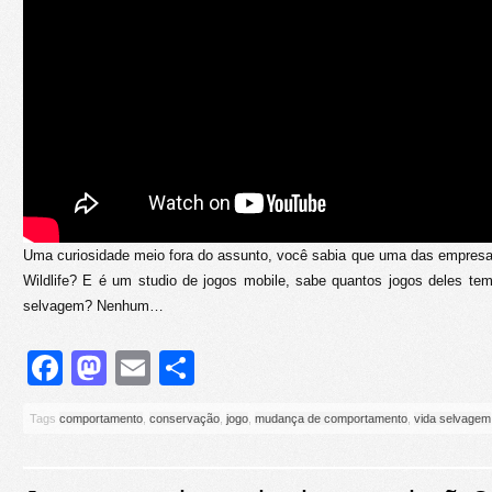
Uma curiosidade meio fora do assunto, você sabia que uma das empresa
Wildlife? E é um studio de jogos mobile, sabe quantos jogos deles te
selvagem? Nenhum…
Facebook
Mastodon
Email
Share
Tags
comportamento
,
conservação
,
jogo
,
mudança de comportamento
,
vida selvagem