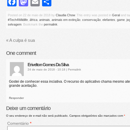
Facebook
Mastodon
Email
Share
Posted on
22 de maio de 2018
by
Claudia Chow
. This entry was posted in
Geral
and t
#Tech4Wildlife
,
áfrica
,
animais
,
animais em extinção
,
conservação
,
elefantes
,
game
,
jo
selvagem
. Bookmark the
permalink
.
«
A culpa é sua
One
comment
Erivelton Gomes Da Silva
24 de maio de 2018 - 10:18
|
Permalink
Gostei de conhecer essa inciativa. O recurso do aplicativo chama mesmo a
grande aceitação.
Responder
Deixe um comentário
O seu endereço de e-mail não será publicado.
Campos obrigatórios são marcados com
*
Comentário
*