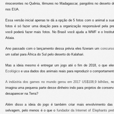
rinocerontes no Quênia, lêmures no Madagascar, pangolins no deserto d
nos EUA.
Essa versão inicial apenas te dá a opção de 5 fotos com o animal a su
fotos é só fazer uma doação para a organização responsável pela pr
você poderá fazer mais fotos. No Brasil você ajuda a WWF e o Instit
Atiaia.
Ano passado com o lançamento dessa prévia eles fizeram um
concurso 
um safari para África do Sul pelo deserto do Kalahari.
Mas a ideia mesmo é entregar um jogo até o fim de 2018, o que e
Ecológico
e usa dados dos animais reais para reproduzir o comportamento
A indústria dos games no mundo gerou em 2017 US$108,9 bilhões
, n
imagina uma pequena parte desse dinheiro indo para projetos de conser
desaparecer na Terra?
Além disso a ideia do jogo é também criar mais envolvimento das
selvagem, pelo menos é o que o
fundador da Internet of Elephants pre