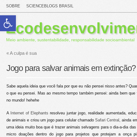
SOBRE
SCIENCEBLOGS BRASIL
Abrir a barra de ferramentas
Ecodesenvolvime
Meio ambiente, sustentabilidade, responsabilidade socioambiental
«
A culpa é sua
Jogo para salvar animais em extinção?
Sabe aquela ideia que você fala por que eu não pensei nisso antes? Quan
o que eu pensei. Mas ao mesmo tempo também pensei: ainda bem que t
no mundo! hehehe
A
Internet of Elephants
resolveu juntar jogo, realidade aumentada, edu
de animais e criou um jogo para celular chamado
Safari Central
, ainda e
uma ideia muito boa que é trazer animais selvagens para o dia-a-dia das
micro doações dentro do jogo para projetos que protejam a onça pin