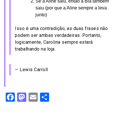
Se a Aline saiu, então a Bia também
saiu (por que a Aline sempre a leva
junto)
Isso é uma contradição; as duas frases não
podem ser ambas verdadeiras. Portanto,
logicamente, Carolina sempre estará
trabalhando na loja.
— Lewis Carroll
Facebook
Mastodon
Email
Share