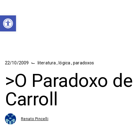
Abrir a barra de ferramentas
⌙
22/10/2009
literatura
,
lógica
,
paradoxos
>O Paradoxo de
Carroll
Renato Pincelli