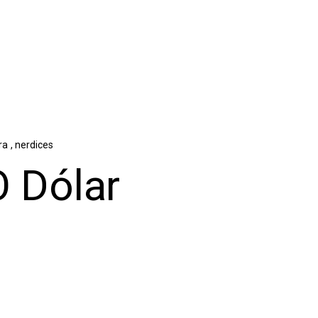
ura
,
nerdices
O Dólar