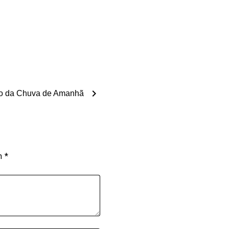
chevron_right
o da Chuva de Amanhã
om
*