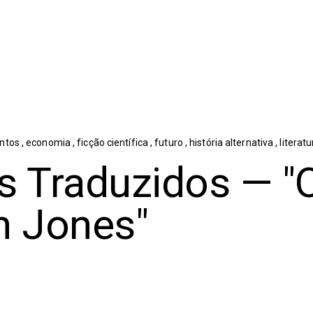
ntos
,
economia
,
ficção científica
,
futuro
,
história alternativa
,
literat
s Traduzidos — "
n Jones"