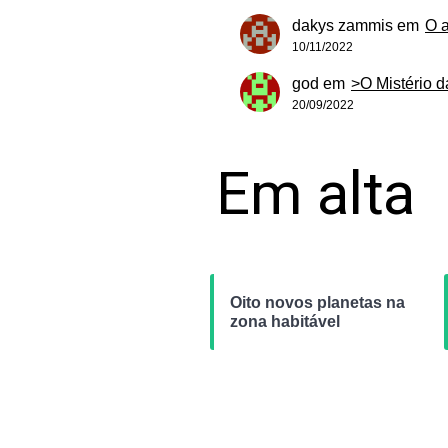
dakys zammis
em
O 
10/11/2022
god
em
>O Mistério 
20/09/2022
Em alta
Oito novos planetas na
zona habitável