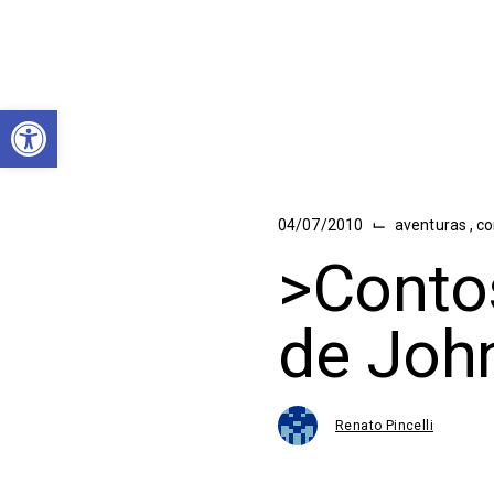
Abrir a barra de ferramentas
⌙
04/07/2010
aventuras
,
co
>Conto
de Joh
Renato Pincelli