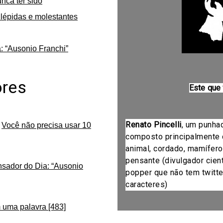
unca ter sido
lépidas e molestantes
: “Ausonio Franchi”
ores
Este que
Renato Pincelli
, um punha
m
Você não precisa usar 10
composto principalmente 
animal, cordado, mamífero
pensante (divulgador cientí
nsador do Dia: “Ausonio
popper que não tem twitte
caracteres)
 uma palavra [483]