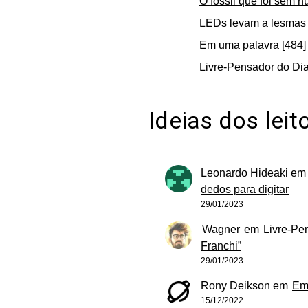
O fóssil que foi sem n
LEDs levam a lesmas 
Em uma palavra [484]
Livre-Pensador do Dia
Ideias dos leit
Leonardo Hideaki
e
dedos para digitar
29/01/2023
Wagner
em
Livre-Pe
Franchi”
29/01/2023
Rony Deikson
em
Em
15/12/2022