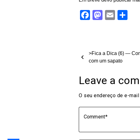
Facebook
Mastod
Email
Sh
>Fica a Dica (6) — Com
chevron_left
com um sapato
Leave a co
O seu endereço de e-mail 
Comment