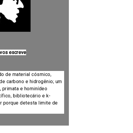
 vos escreve
do de material cósmico,
de carbono e hidrogênio; um
, primata e hominídeo
fico, bibliotecário e k-
r porque detesta limite de