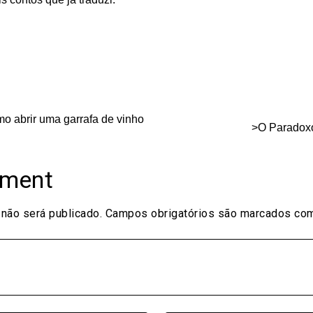
on
are
o abrir uma garrafa de vinho
>O Paradox
mment
não será publicado.
Campos obrigatórios são marcados c