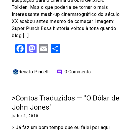
adaptação para o cinema da obra de J.R.R.
Tolkien. Mas o que poderia se tornar o mais
interessante mash-up cinematográfico do século
XX acabou antes mesmo de começar. Imagem:
Super Punch Essa história voltou à tona quando
blog […]
Facebook
Mastodon
Email
Share
Renato Pincelli
0 Comments
comment
>Contos Traduzidos — "O Dólar de
John Jones"
julho 4, 2010
> Já faz um bom tempo que eu falei por aqui