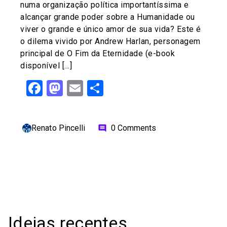
numa organização política importantíssima e
alcançar grande poder sobre a Humanidade ou
viver o grande e único amor de sua vida? Este é
o dilema vivido por Andrew Harlan, personagem
principal de O Fim da Eternidade (e-book
disponível […]
Facebook
Mastodon
Email
Share
Renato Pincelli
0 Comments
comment
Ideias recentes