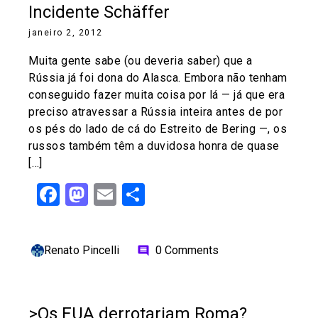
Incidente Schäffer
janeiro 2, 2012
Muita gente sabe (ou deveria saber) que a
Rússia já foi dona do Alasca. Embora não tenham
conseguido fazer muita coisa por lá — já que era
preciso atravessar a Rússia inteira antes de por
os pés do lado de cá do Estreito de Bering —, os
russos também têm a duvidosa honra de quase
[…]
Facebook
Mastodon
Email
Share
Renato Pincelli
0 Comments
comment
>Os EUA derrotariam Roma?