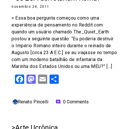
novembro 24, 2011
> Essa boa pergunta começou como uma
experiência de pensamento no Reddit.com
quando um usuário chamado The_Quiet_Earth
postou a seguinte questão: “Eu poderia destruir
o Império Romano inteiro durante o reinado de
Augusto [circa 23 A.E.C.] se eu viajasse no tempo
com um moderno batalhão de infantaria da
Marinha dos Estados Unidos ou uma MEU?” […]
Facebook
Mastodon
Email
Share
Renato Pincelli
0 Comments
comment
>Arte Ucrônica