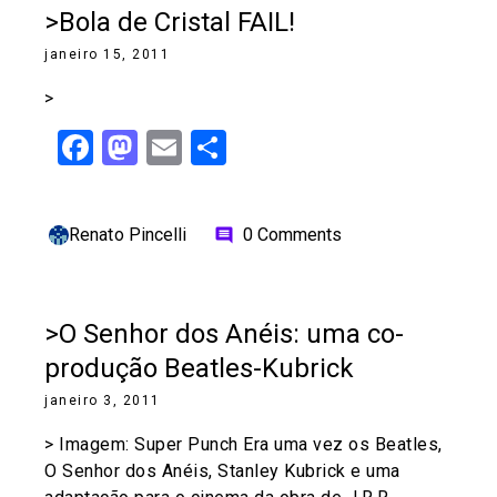
>Bola de Cristal FAIL!
janeiro 15, 2011
>
Facebook
Mastodon
Email
Share
Renato Pincelli
0 Comments
comment
>O Senhor dos Anéis: uma co-
produção Beatles-Kubrick
janeiro 3, 2011
> Imagem: Super Punch Era uma vez os Beatles,
O Senhor dos Anéis, Stanley Kubrick e uma