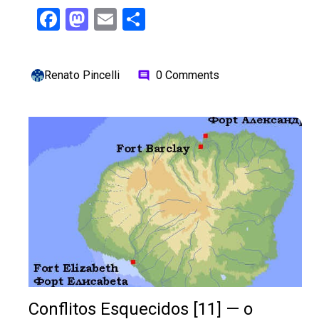
Facebook
Mastodon
Email
Share
Renato Pincelli
0 Comments
comment
Conflitos Esquecidos [11] — o