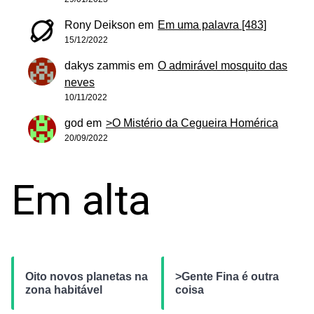
Rony Deikson
em
Em uma palavra [483]
15/12/2022
dakys zammis
em
O admirável mosquito das
neves
10/11/2022
god
em
>O Mistério da Cegueira Homérica
20/09/2022
Em alta
Oito novos planetas na
>Gente Fina é outra
zona habitável
coisa