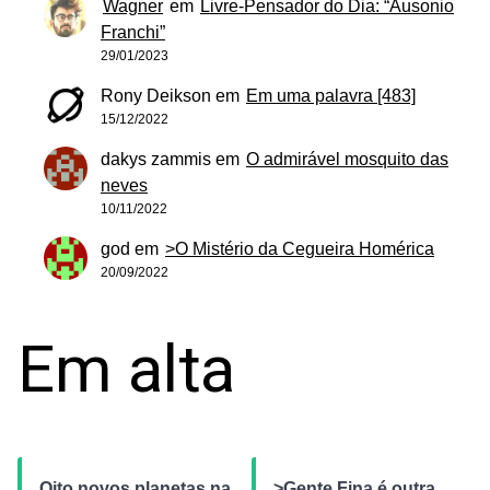
Wagner
em
Livre-Pensador do Dia: “Ausonio
Franchi”
29/01/2023
Rony Deikson
em
Em uma palavra [483]
15/12/2022
dakys zammis
em
O admirável mosquito das
neves
10/11/2022
god
em
>O Mistério da Cegueira Homérica
20/09/2022
Em alta
Oito novos planetas na
>Gente Fina é outra