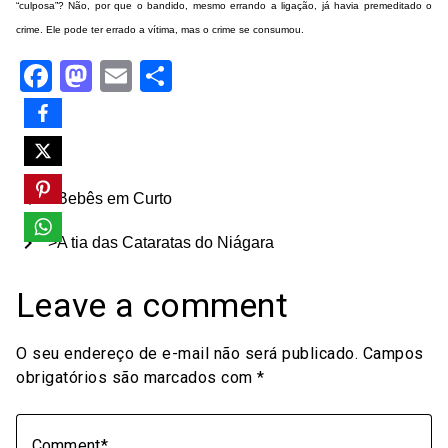
“culposa”? Não, por que o bandido, mesmo errando a ligação, já havia premeditado o
crime. Ele pode ter errado a vítima, mas o crime se consumou.
Facebook
Mastodon
Email
Share
chevron_left
>Bebês em Curto
chevron_right
>A tia das Cataratas do Niágara
Leave a comment
O seu endereço de e-mail não será publicado.
Campos
obrigatórios são marcados com
*
Comment