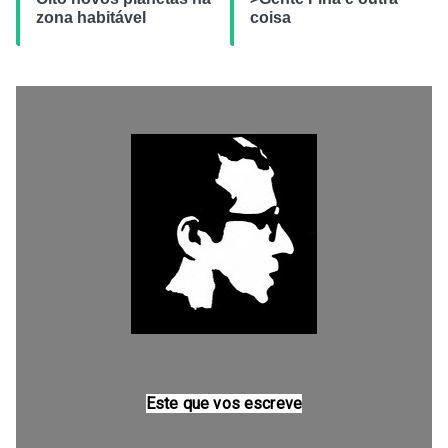
zona habitável
coisa
Este que vos escreve