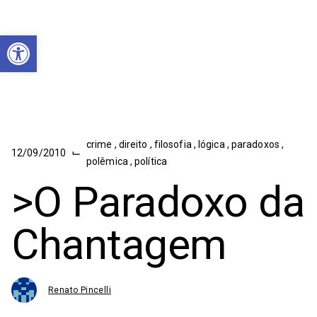
Abrir a barra de ferramentas
crime
,
direito
,
filosofia
,
lógica
,
paradoxos
,
⌙
12/09/2010
polêmica
,
política
>O Paradoxo da
Chantagem
Renato Pincelli