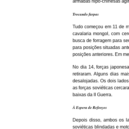
armadas nipo-chinesas agir
Trocando farpas
Tudo começou em 11 de ma
cavalaria mongol, com cerc
busca de forragem para se
para posições situadas ant
posições anteriores. Em m
No dia 14, forças japones
retiraram. Alguns dias ma
desalojadas. Os dois lados
as forças soviéticas cerca
baixas da II Guerra.
À Espera de Reforços
Depois disso, ambos os la
soviéticas blindadas e mo