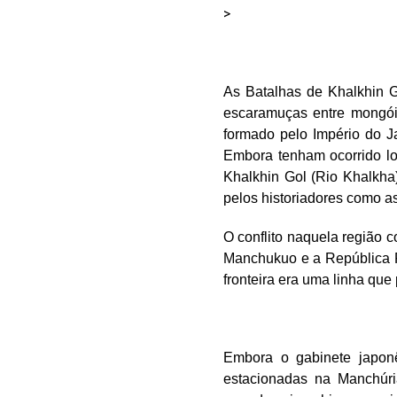
>
As Batalhas de Khalkhin 
escaramuças entre mongói
formado pelo Império do J
Embora tenham ocorrido l
Khalkhin Gol (Rio Khalkha
pelos historiadores como as
O conflito naquela região c
Manchukuo e a República P
fronteira era uma linha que
Embora o gabinete japonê
estacionadas na Manchúria