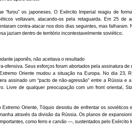
ue “furou” os japoneses. O Exército Imperial reagiu de for
éticos voltavam, atacando-os pela retaguarda. Em 25 de a
ntaram contra-atacar nos dois dias seguintes, mas falharam. N
sa jaziam dentro de território incontestavelmente soviético.
dante japonês, não aceitava o resultado
a-ofensiva. Seus esforços foram abortados pela assinatura d
xtremo Oriente mudou a situação na Europa. No dia 23, Ri
era assinado um “pacto de não-agressão” entre a Rússia e a 
o. Livre de qualquer preocupação com um front oriental, St
Extremo Oriente, Tóquio desistiu de enfrentar os soviéticos 
emanha através da divisão da Rússia. Os planos de expansionis
importantes, como ferro e carvão —, sustentados pelo Exército 