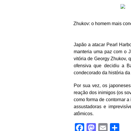
Zhukov: o homem mais co
Japão a atacar Pearl Harb
manteria uma paz com o Ja
vitória de Georgy Zhukov, 
ofensiva que decidiu a Ba
condecorado da história d
Por sua vez, os japonese
reação dos inimigos (os so
como forma de contornar a 
assustadoras e imprevisí
atômicos.
Facebook
Mastod
Email
Sh