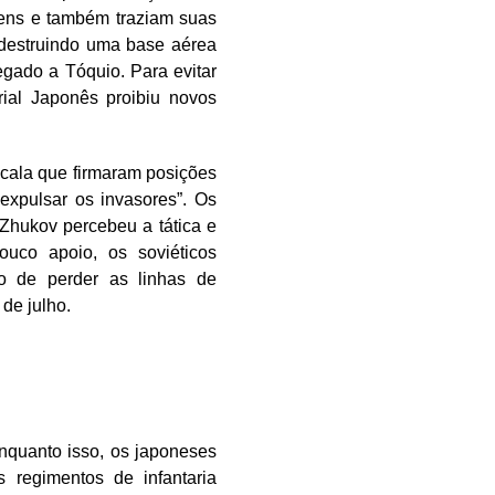
ens e também traziam suas
 destruindo uma base aérea
egado a Tóquio. Para evitar
rial Japonês proibiu novos
cala que firmaram posições
expulsar os invasores”. Os
Zhukov percebeu a tática e
uco apoio, os soviéticos
co de perder as linhas de
 de julho.
nquanto isso, os japoneses
 regimentos de infantaria