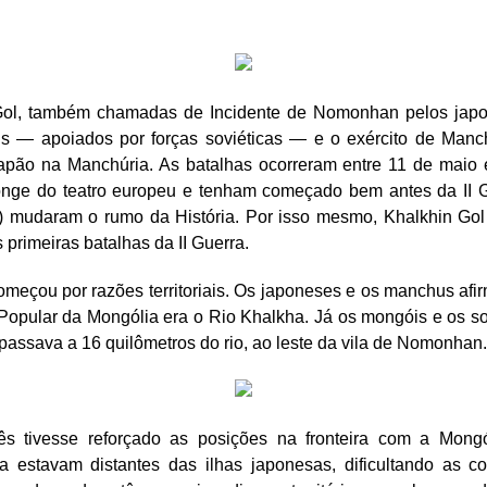
Gol, também chamadas de Incidente de Nomonhan pelos japo
s — apoiados por forças soviéticas — e o exército de Manc
apão na Manchúria. As batalhas ocorreram entre 11 de maio
onge do teatro europeu e tenham começado bem antes da II 
) mudaram o rumo da História. Por isso mesmo, Khalkhin Go
 primeiras batalhas da II Guerra.
omeçou por razões territoriais. Os japoneses e os manchus afi
opular da Mongólia era o Rio Khalkha. Já os mongóis e os so
 passava a 16 quilômetros do rio, ao leste da vila de Nomonhan.
s tivesse reforçado as posições na fronteira com a Mongól
 estavam distantes das ilhas japonesas, dificultando as c