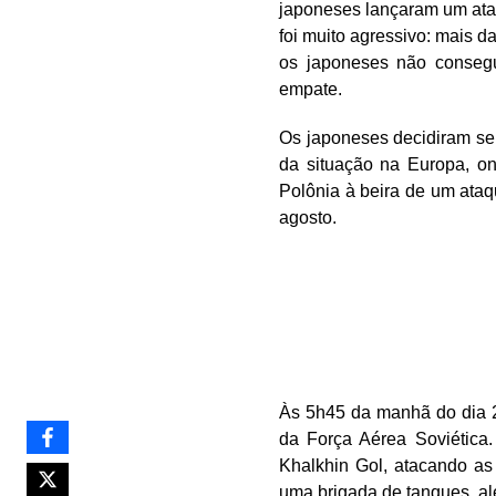
japoneses lançaram um ataq
foi muito agressivo: mais 
os japoneses não consegu
empate.
Os japoneses decidiram se
da situação na Europa, on
Polônia à beira de um ataq
agosto.
Às 5h45 da manhã do dia 20
da Força Aérea Soviética
Khalkhin Gol, atacando as 
uma brigada de tanques, al