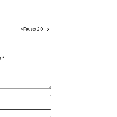
chevron_right
>Fausto 2.0
om
*