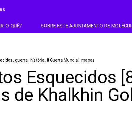
ias
R-O-QUÊ?
SOBRE ESTE AJUNTAMENTO DE MOLÉCU
uecidos
,
guerra
,
história
,
II Guerra Mundial
,
mapas
tos Esquecidos [
s de Khalkhin Go