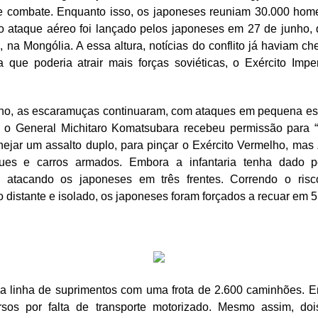
de combate. Enquanto isso, os japoneses reuniam 30.000 hom
ro ataque aéreo foi lançado pelos japoneses em 27 de junho,
 na Mongólia. A essa altura, notícias do conflito já haviam ch
 que poderia atrair mais forças soviéticas, o Exército Impe
ho, as escaramuças continuaram, com ataques em pequena es
, o General Michitaro Komatsubara recebeu permissão para “
ejar um assalto duplo, para pinçar o Exército Vermelho, mas 
es e carros armados. Embora a infantaria tenha dado po
, atacando os japoneses em três frentes. Correndo o ris
o distante e isolado, os japoneses foram forçados a recuar em 5
 a linha de suprimentos com uma frota de 2.600 caminhões. E
sos por falta de transporte motorizado. Mesmo assim, dois