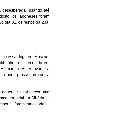
ma desesperada, usando até
gosto, os japoneses foram
o dia 31, os restos da 23a.
e um cessar-fogo em Moscou.
bbentropp foi recebido em
Alemanha. Hitler invadiu a
alin pode prosseguir com a
e de tentar estabelecer uma
mo territorial na Sibéria —
Imperial, foram cancelados.