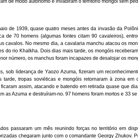
am de modo autônomo e invadiram o território mongol sem ped
io de 1939, quase quatro meses antes da invasão da Polôn
a de 70 homens (algumas fontes citam 90 cavaleiros), entrou 
us cavalos. No mesmo dia, a cavalaria manchu atacou os mong
es do rio Khalkha. Dois dias mais tarde, os mongóis recebera
enor número, os manchus foram incapazes de desalojar os mon
as, sob liderança de Yaozo Azuma, fizeram um reconhecimen
is tarde, tropas soviéticas e mongóis retornaram à zona em
 ficaram assim, atacando e batendo em retirada quase que dia
ram as Azuma e destruíram-no. 97 homens foram mortos e 33 se 
dos passaram um mês reunindo forças no território em disp
torizadas chegaram junto com o comandante Georgy Zhukov. P