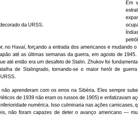
Em v
estr
expa
ndecorado da URSS.
ocup
Índi
petró
or, no Havaí, forçando a entrada dos americanos e mudando o
pão até as últimas semanas da guerra, em agosto de 1945. K
que até então era um desafeto de Stalin. Zhukov foi fundament
talha de Stalingrado, tornando-se o maior herói de guerra 
a URSS.
s não aprenderam com os erros na Sibéria. Eles sempre sub
viéticos de 1939 não eram os russos de 1905) e enfatizavam aç
inferioridade numérica. Isso culminaria nas ações camicases,
veis, não foram capazes de deter o avanço americano — m
on
are