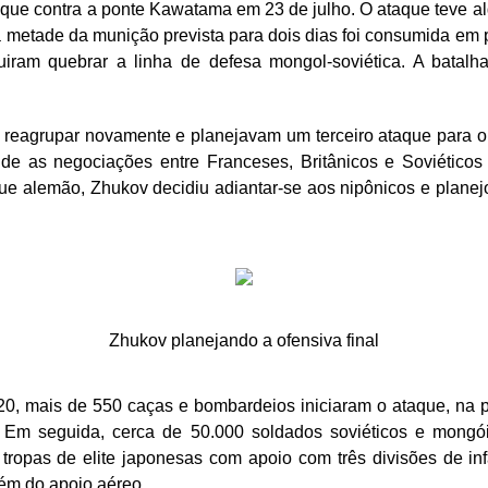
ue contra a ponte Kawatama em 23 de julho. O ataque teve al
da metade da munição prevista para dois dias foi consumida em 
iram quebrar a linha de defesa mongol-soviética. A batal
 reagrupar novamente e planejavam um terceiro ataque para o 
de as negociações entre Franceses, Britânicos e Soviéticos
ue alemão, Zhukov decidiu adiantar-se aos nipônicos e plane
Zhukov planejando a ofensiva final
, mais de 550 caças e bombardeios iniciaram o ataque, na pr
. Em seguida, cerca de 50.000 soldados soviéticos e mongó
tropas de elite japonesas com apoio com três divisões de infa
ém do apoio aéreo.