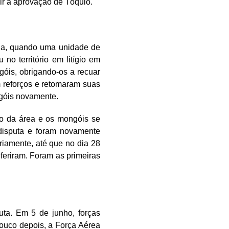
ir a aprovação de Tóquio.
ia, quando uma unidade de
no território em litígio em
óis, obrigando-os a recuar
m reforços e retomaram suas
góis novamente.
to da área e os mongóis se
 disputa e foram novamente
riamente, até que no dia 28
feriram. Foram as primeiras
uta. Em 5 de junho, forças
ouco depois, a Força Aérea