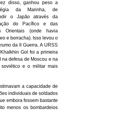
ez disso, ganhou peso a
atégia da Marinha, de
ndir o Japão através da
ação do Pacífico e das
as Orientais (onde havia
leo e borracha). Isso levou o
 rumo da II Guerra. A URSS
halkhin Gol foi a primeira
al na defesa de Moscou e na
soviético e o militar mais
estimavam a capacidade de
ões individuais de soldados
 que embora fossem bastante
uito menos os bombardeios