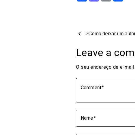
chevron_left
>Como deixar um autor
Leave a co
O seu endereço de e-mail 
Comment
Name